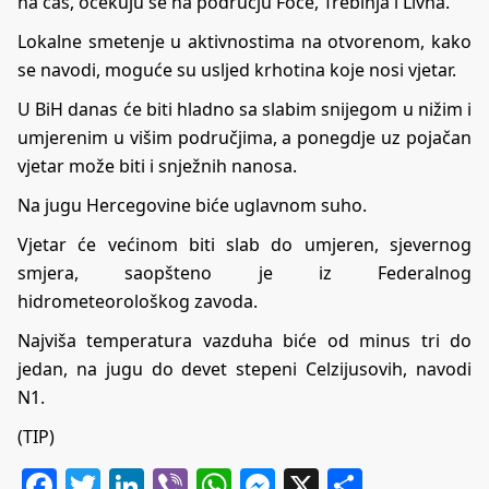
na čas, očekuju se na području Foče, Trebinja i Livna.
Lokalne smetenje u aktivnostima na otvorenom, kako
se navodi, moguće su usljed krhotina koje nosi vjetar.
U BiH danas će biti hladno sa slabim snijegom u nižim i
umjerenim u višim područjima, a ponegdje uz pojačan
vjetar može biti i snježnih nanosa.
Na jugu Hercegovine biće uglavnom suho.
Vjetar će većinom biti slab do umjeren, sjevernog
smjera, saopšteno je iz Federalnog
hidrometeorološkog zavoda.
Najviša temperatura vazduha biće od minus tri do
jedan, na jugu do devet stepeni Celzijusovih, navodi
N1.
(TIP)
Facebook
Twitter
LinkedIn
Viber
WhatsApp
Messenger
X
Share