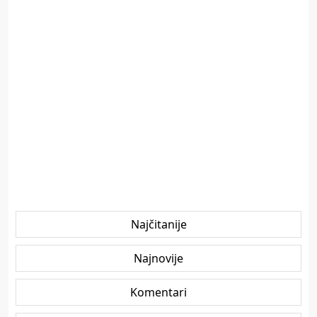
Najčitanije
Najnovije
Komentari