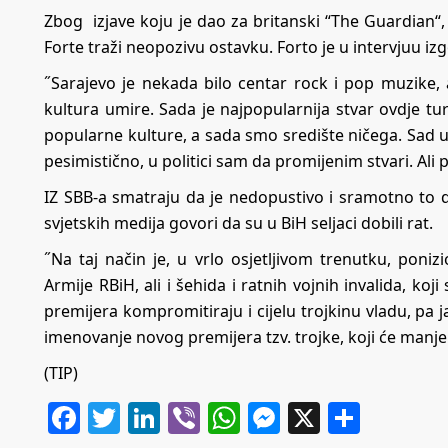
Zbog izjave koju je dao za britanski “The Guardian“
Forte traži neopozivu ostavku. Forto je u intervjuu i
˝Sarajevo je nekada bilo centar rock i pop muzike, al
kultura umire. Sada je najpopularnija stvar ovdje tu
popularne kulture, a sada smo središte ničega. Sad uv
pesimistično, u politici sam da promijenim stvari. Ali 
IZ SBB-a smatraju da je nedopustivo i sramotno to 
svjetskih medija govori da su u BiH seljaci dobili rat.
˝Na taj način je, u vrlo osjetljivom trenutku, poniz
Armije RBiH, ali i šehida i ratnih vojnih invalida, koji
premijera kompromitiraju i cijelu trojkinu vladu, pa j
imenovanje novog premijera tzv. trojke, koji će manje p
(TIP)
Facebook
Twitter
LinkedIn
Viber
WhatsApp
Messenger
X
Share