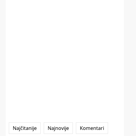
Najčitanije
Najnovije
Komentari