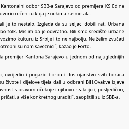
, Kantonalni odbor SBB-a Sarajevo od premijera KS Edina
zgovorio rečenicu koja je nekima zasmetala.
i je to nestalo. Izgleda da su seljaci dobili rat. Urbana
rbo-folk. Mislim da je odvratno. Bili smo središte urbane
ozimo kulturu iz Srbije i to ne najbolju. Ne želim zvučati
potrebni su nam saveznici˝, kazao je Forto.
da premijer Kantona Sarajevo u jednom od najuglednijih
io, uvrijedio i pogazio borbu i dostojanstvo svih boraca
 su živote i dijelove tijela dali u odbrani BiH.Ovakve izjave
avnost s pravom očekuje i njihovu reakciju i, posljedično,
ričati, a više konkretnog uraditi˝, saopštili su iz SBB-a.