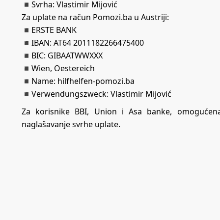
◾️Svrha: Vlastimir Mijović
Za uplate na račun Pomozi.ba u Austriji:
◾️ERSTE BANK
◾️IBAN: AT64 2011182266475400
◾️BIC: GIBAATWWXXX
◾️Wien, Oestereich
◾️Name: hilfhelfen-pomozi.ba
◾️Verwendungszweck: Vlastimir Mijović
Za korisnike BBI, Union i Asa banke, omogućena
naglašavanje svrhe uplate.