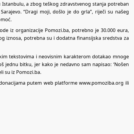
u Istanbulu, a zbog teškog zdravstvenog stanja potreban
Sarajevo. “Dragi moji, došlo je do grla”, riječi su našeg
omoć.
ode iz organizacije Pomozi.ba, potrebno je 30.000 eura,
og iznosa, potrebna su i dodatna finansijska sredstva za
arskim tekstovima i neovisnim karakterom dotakao mnoge
 još jednu bitku, jer kako je nedavno sam napisao: ‘Nošen
li su iz Pomozi.ba.
i donacijama putem web platforme www.pomoziba.org ili