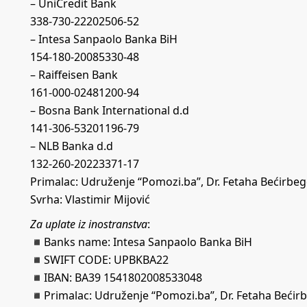
– UniCredit Bank
338-730-22202506-52
– Intesa Sanpaolo Banka BiH
154-180-20085330-48
– Raiffeisen Bank
161-000-02481200-94
– Bosna Bank International d.d
141-306-53201196-79
– NLB Banka d.d
132-260-20223371-17
Primalac: Udruženje “Pomozi.ba”, Dr. Fetaha Bećirbego
Svrha: Vlastimir Mijović
Za uplate iz inostranstva
:
◾️Banks name: Intesa Sanpaolo Banka BiH
◾️SWIFT CODE: UPBKBA22
◾️IBAN: BA39 1541802008533048
◾️Primalac: Udruženje “Pomozi.ba”, Dr. Fetaha Bećirb