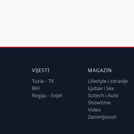
VIJESTI
MAGAZIN
Tuzla – TK
Lifestyle i zdravlje
BiH
Ljubav i Sex
Regija – Svijet
Scitech i Auto
Showtime
Video
Zanimljivosti