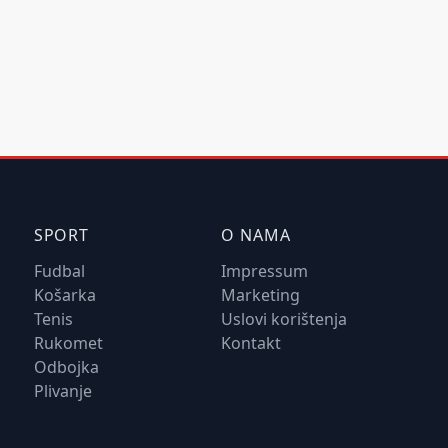
SPORT
O NAMA
Fudbal
Impressum
Košarka
Marketing
Tenis
Uslovi korištenja
Rukomet
Kontakt
Odbojka
Plivanje