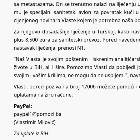
sa metastazama. On se trenutno nalazi na liječenju 
mu je specijalni sanitetski avion za povratak kući u 
cijenjenog novinara Vlaste kojem je potrebna naša p
Za njegovo dosadašnje liječenje u Turskoj, kako nav
plus 8.500 eura za sanitetski prevoz. Pored naveden
nastavak liječenja, prenosi
N1
.
“Naš Vlasta je svojim poštenim i iskrenim analitič
živote u BiH, ali i šire. Pomozimo Vlasti da pobijedi
svojim i vašim krillima, ne mogu da ne uspijem.’”, nave
Vlasti, pored poziva na broj 17006 možete pomoći 
uplatama na žiro račune:
PayPal:
paypal1@pomozi.ba
(Vlastimir Mijović)
Za uplate iz BiH: