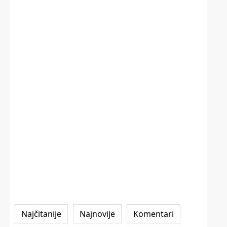
Najčitanije
Najnovije
Komentari