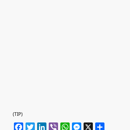
(TIP)
Facebook
Twitter
LinkedIn
Viber
WhatsApp
Messenger
X
Share