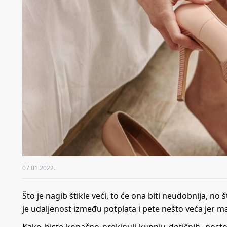
07.01.2022.
Što je nagib štikle veći, to će ona biti neudobnija, no št
je udaljenost između potplata i pete nešto veća jer