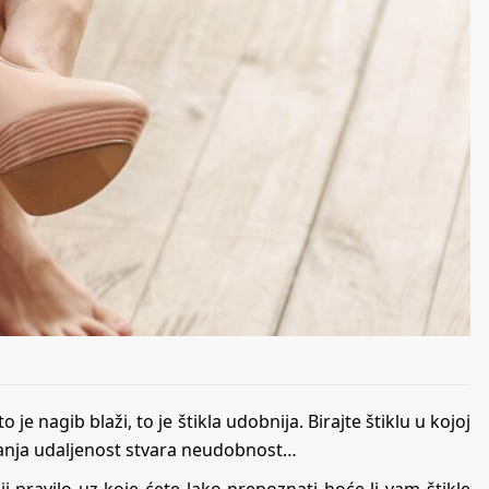
o je nagib blaži, to je štikla udobnija. Birajte štiklu u kojoj
 manja udaljenost stvara neudobnost…