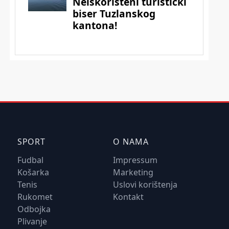
SPORT
O NAMA
Fudbal
Impressum
Košarka
Marketing
Tenis
Uslovi korištenja
Rukomet
Kontakt
Odbojka
Plivanje