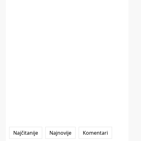
Najčitanije
Najnovije
Komentari