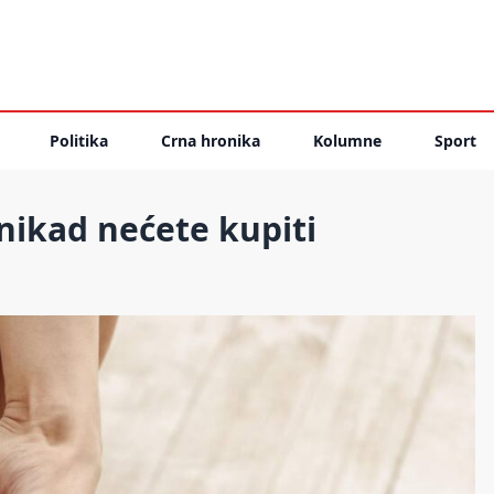
Politika
Crna hronika
Kolumne
Sport
nikad nećete kupiti