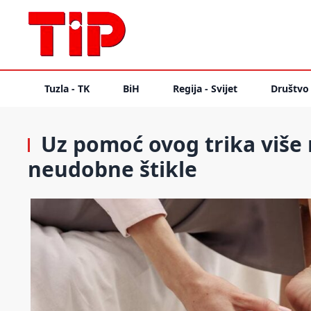
Tuzla - TK
BiH
Regija - Svijet
Društvo
Uz pomoć ovog trika više 
neudobne štikle