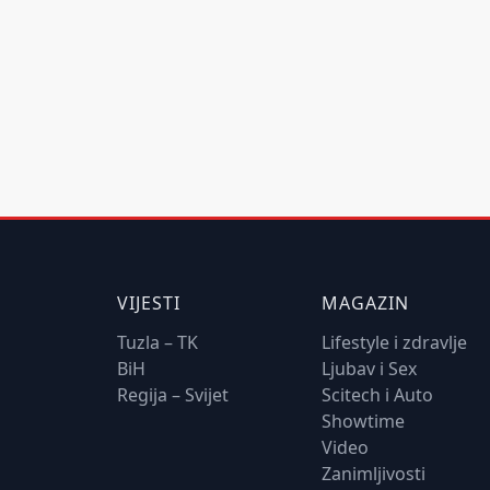
VIJESTI
MAGAZIN
Tuzla – TK
Lifestyle i zdravlje
BiH
Ljubav i Sex
Regija – Svijet
Scitech i Auto
Showtime
Video
Zanimljivosti