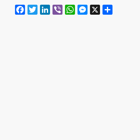
Facebook
Twitter
LinkedIn
Viber
WhatsApp
Messenger
X
Share