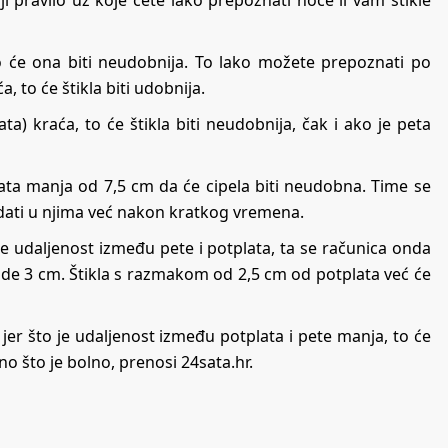
i pravilo uz koje ćete lako prepoznati hoće li vam štikle
 to će ona biti neudobnija. To lako možete prepoznati po
, to će štikla biti udobnija.
a) kraća, to će štikla biti neudobnija, čak i ako je peta
lata manja od 7,5 cm da će cipela biti neudobna. Time se
odati u njima već nakon kratkog vremena.
a je udaljenost između pete i potplata, ta se računica onda
de 3 cm. Štikla s razmakom od 2,5 cm od potplata već će
er što je udaljenost između potplata i pete manja, to će
ono što je bolno, prenosi
24sata.hr
.