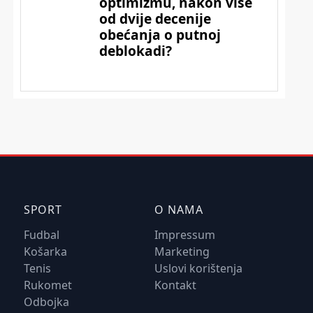
SPORT
O NAMA
Fudbal
Impressum
Košarka
Marketing
Tenis
Uslovi korištenja
Rukomet
Kontakt
Odbojka