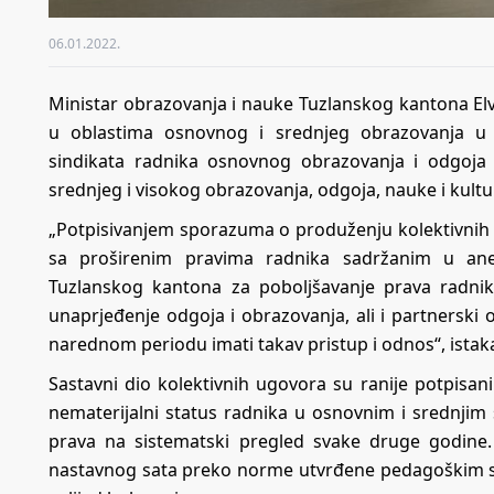
06.01.2022.
Ministar obrazovanja i nauke Tuzlanskog kantona Elv
u oblastima osnovnog i srednjeg obrazovanja u
sindikata radnika osnovnog obrazovanja i odgoj
srednjeg i visokog obrazovanja, odgoja, nauke i kul
„Potpisivanjem sporazuma o produženju kolektivnih 
sa proširenim pravima radnika sadržanim u ane
Tuzlanskog kantona za poboljšavanje prava radni
unaprjeđenje odgoja i obrazovanja, ali i partnerski
narednom periodu imati takav pristup i odnos“, istak
Sastavni dio kolektivnih ugovora su ranije potpisani 
nematerijalni status radnika u osnovnim i srednjim
prava na sistematski pregled svake druge godine
nastavnog sata preko norme utvrđene pedagoškim s