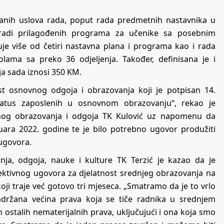
žanih uslova rada, poput rada predmetnih nastavnika u
zradi prilagođenih programa za učenike sa posebnim
je više od četiri nastavna plana i programa kao i rada
olama sa preko 36 odjeljenja. Također, definisana je i
a sada iznosi 350 KM.
st osnovnog odgoja i obrazovanja koji je potpisan 14.
tatus zaposlenih u osnovnom obrazovanju“, rekao je
vnog obrazovanja i odgoja TK Kulović uz napomenu da
ara 2022. godine te je bilo potrebno ugovor produžiti
ugovora.
nja, odgoja, nauke i kulture TK Terzić je kazao da je
ktivnog ugovora za djelatnost srednjeg obrazovanja na
ji traje već gotovo tri mjeseca. „Smatramo da je to vrlo
adržana većina prava koja se tiče radnika u srednjem
 ostalih nematerijalnih prava, uključujući i ona koja smo