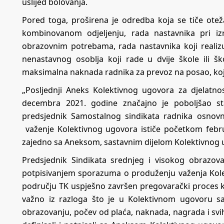
uslijed bolovanja.
Pored toga, proširena je odredba koja se tiče ote
kombinovanom odjeljenju, rada nastavnika pri i
obrazovnim potrebama, rada nastavnika koji realizu
nenastavnog osoblja koji rade u dvije škole ili šk
maksimalna naknada radnika za prevoz na posao, koj
„Posljednji Aneks Kolektivnog ugovora za djelatno
decembra 2021. godine značajno je poboljšao s
predsjednik Samostalnog sindikata radnika osno
važenje Kolektivnog ugovora ističe početkom febru
zajedno sa Aneksom, sastavnim dijelom Kolektivnog 
Predsjednik Sindikata srednjeg i visokog obrazova
potpisivanjem sporazuma o produženju važenja Kole
području TK uspješno završen pregovarački proces ko
važno iz razloga što je u Kolektivnom ugovoru s
obrazovanju, počev od plaća, naknada, nagrada i svih