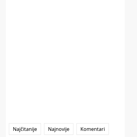
Najčitanije
Najnovije
Komentari