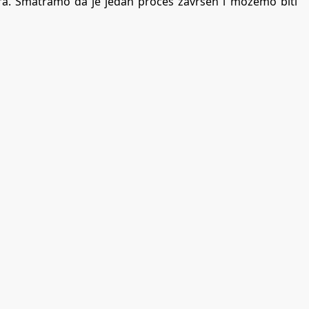
ora. Smatramo da je jedan proces završen i možemo biti