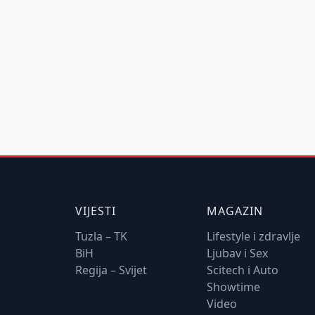
VIJESTI
MAGAZIN
Tuzla – TK
Lifestyle i zdravlje
BiH
Ljubav i Sex
Regija – Svijet
Scitech i Auto
Showtime
Video