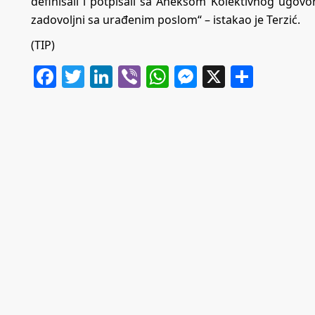
definisali i potpisali sa Aneksom Kolektivnog ugov
zadovoljni sa urađenim poslom“ – istakao je Terzić.
(TIP)
Facebook
Twitter
LinkedIn
Viber
WhatsApp
Messenger
X
Share