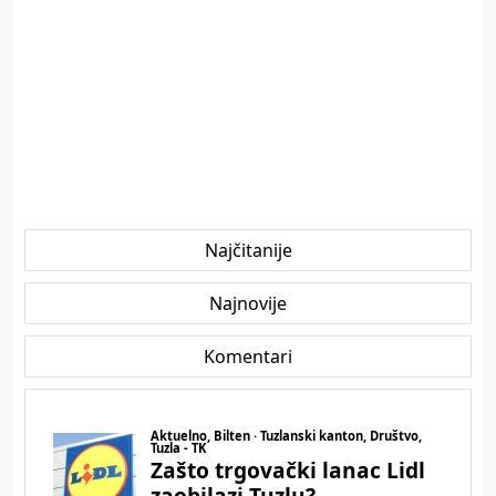
Najčitanije
Najnovije
Komentari