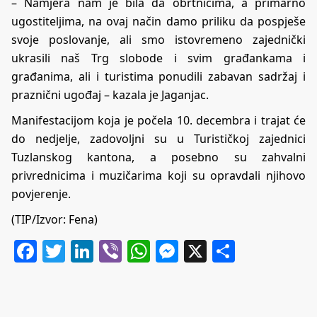
– Namjera nam je bila da obrtnicima, a primarno
ugostiteljima, na ovaj način damo priliku da pospješe
svoje poslovanje, ali smo istovremeno zajednički
ukrasili naš Trg slobode i svim građankama i
građanima, ali i turistima ponudili zabavan sadržaj i
praznični ugođaj – kazala je Jaganjac.
Manifestacijom koja je počela 10. decembra i trajat će
do nedjelje, zadovoljni su u Turističkoj zajednici
Tuzlanskog kantona, a posebno su zahvalni
privrednicima i muzičarima koji su opravdali njihovo
povjerenje.
(TIP/Izvor: Fena)
Facebook
Twitter
LinkedIn
Viber
WhatsApp
Messenger
X
Share