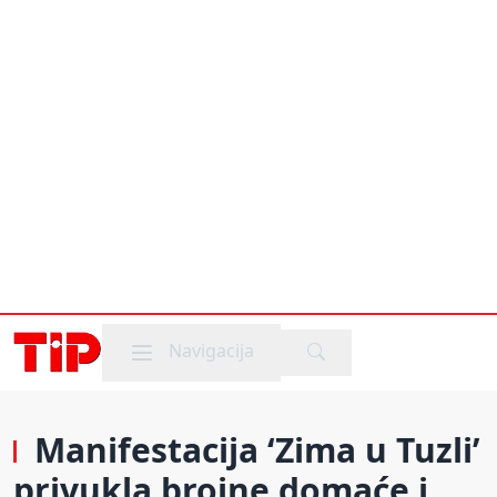
Mobile menu
Navigacija
Manifestacija ‘Zima u Tuzli’
privukla brojne domaće i