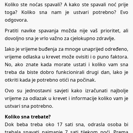
Koliko ste noćas spavali? A kako ste spavali noć prije
toga? Koliko sna nam je ustvari potrebno? Evo
odgovora.
Pratiti navike spavanja možda nije vaš prioritet, ali
dovoljno sna je vrlo važno za cjelokupno zdravlje.
Iako je vrijeme buđenja za mnoge unaprijed određeno,
vrijeme odlaska u krevet može ovisiti i o puno faktora.
No, ako znate kada morate ustati i koliko vam sna
treba da biste dobro funkcionirali drugi dan, lako je
otkriti kada je potrebno otići na počinak.
Ovo su jednostavni savjeti kako izračunati najbolje
vrijeme za odlazak u krevet i informacije koliko vam je
ustvari sna potrebno.
Koliko sna trebate?
Dok beba treba oko 17 sati sna, odrasla osoba bi
trebala spavati najmanje 7 sati tijekom noći. Prema