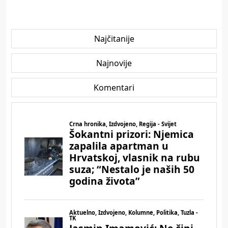
Najčitanije
Najnovije
Komentari