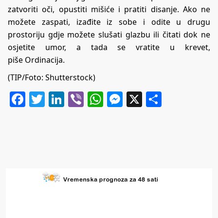
zatvoriti oči, opustiti mišiće i pratiti disanje. Ako ne
možete zaspati, izađite iz sobe i odite u drugu
prostoriju gdje možete slušati glazbu ili čitati dok ne
osjetite umor, a tada se vratite u krevet,
piše
Ordinacija
.
(TIP/Foto: Shutterstock)
Facebook
Twitter
LinkedIn
Viber
WhatsApp
Messenger
X
Share