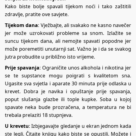
Kako biste bolje spavali tijekom noći i tako zaštitili
zdravlje, pratite ove savjete.
Tijekom dana
: Vježbajte, ali svakako ne kasno navečer
jer može uzrokovati probleme sa snom. Izlažite se
suncu tijekom dana, ali nemojte spavati popodne jer
može poremetiti unutarnji sat. Važno je i da se svakog
jutra probudite u približno isto vrijeme.
Prije spavanja
: Ograničite unos alkohola i nikotina jer
se te supstance mogu poigrati s kvalitetom sna.
Ugasite sva svjetla i aparate 30 minuta prije odlaska u
krevet. Dobra je navika i opuštanje prije spavanja,
poput slušanja glazbe ili tople kupke. Soba u kojoj
spavate neka bude prozračena, a temperatura ne bi
trebala prelaziti 18 stupnjeva.
U krevetu
: Izbjegavajte gledanje u ekran jednom kada
ste legli. Čitajte knjigu kako biste se opustili. Možete i