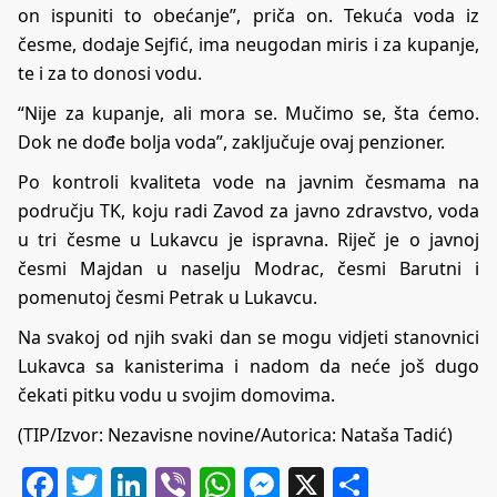
on ispuniti to obećanje”, priča on. Tekuća voda iz
česme, dodaje Sejfić, ima neugodan miris i za kupanje,
te i za to donosi vodu.
“Nije za kupanje, ali mora se. Mučimo se, šta ćemo.
Dok ne dođe bolja voda”, zaključuje ovaj penzioner.
Po kontroli kvaliteta vode na javnim česmama na
području TK, koju radi Zavod za javno zdravstvo, voda
u tri česme u Lukavcu je ispravna. Riječ je o javnoj
česmi Majdan u naselju Modrac, česmi Barutni i
pomenutoj česmi Petrak u Lukavcu.
Na svakoj od njih svaki dan se mogu vidjeti stanovnici
Lukavca sa kanisterima i nadom da neće još dugo
čekati pitku vodu u svojim domovima.
(TIP/Izvor:
Nezavisne novine
/Autorica: Nataša Tadić)
Facebook
Twitter
LinkedIn
Viber
WhatsApp
Messenger
X
Share