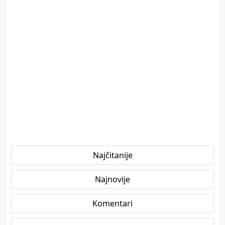
Najčitanije
Najnovije
Komentari