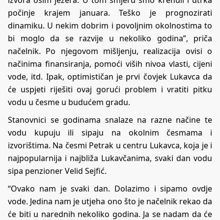
počinje krajem januara. Teško je prognozirati
dinamiku. U nekim dobrim i povoljnim okolnostima to
bi moglo da se razvije u nekoliko godina”, priča
načelnik. Po njegovom mišljenju, realizacija ovisi o
načinima finansiranja, pomoći viših nivoa vlasti, cijeni
vode, itd. Ipak, optimističan je prvi čovjek Lukavca da
će uspjeti riješiti ovaj gorući problem i vratiti pitku
vodu u česme u budućem gradu.
Stanovnici se godinama snalaze na razne načine te
vodu kupuju ili sipaju na okolnim česmama i
izvorištima. Na česmi Petrak u centru Lukavca, koja je i
najpopularnija i najbliža Lukavčanima, svaki dan vodu
sipa penzioner Velid Sejfić.
“Ovako nam je svaki dan. Dolazimo i sipamo ovdje
vode. Jedina nam je utjeha ono što je načelnik rekao da
će biti u narednih nekoliko godina. Ja se nadam da će