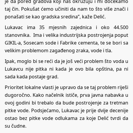
je da pored gradova koji nas okružuju i mi dočekamo
taj čin. Pokušat ćemo učiniti da nam to što više znači i
ponašati se kao gradska sredina”, kaže Delić.
Lukavac ima 35 mjesnih zajednica i oko 44.500
stanovnika. Ima i velika industrijska postrojenja poput
GIKIL-a, Sosecam sode i Fabrike cementa, te se bori sa
velikim problemom zagađenog zraka, vode i tla.
Ipak, moglo bi se reći da je još veći problem što voda u
Lukavcu nije pitka ni kada je ovo bila opština, pa ni
sada kada postaje grad.
Prioritet lokalne vlasti je upravo da se taj problem riješi
dugoročno. Kako načelnik ističe, prva javna nabavka u
ovoj godini bi trebalo da bude postrojenje za tretman
pitke vode. Podsjećamo, Lukavac je prije dvije decenije
ostao bez pitke vode odlukama za koje Delić tvrdi da
su čudne.