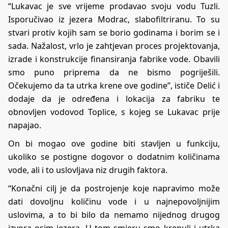
“Lukavac je sve vrijeme prodavao svoju vodu Tuzli.
Isporučivao iz jezera Modrac, slabofiltriranu. To su
stvari protiv kojih sam se borio godinama i borim se i
sada. Nažalost, vrlo je zahtjevan proces projektovanja,
izrade i konstrukcije finansiranja fabrike vode. Obavili
smo puno priprema da ne bismo pogriješili.
Očekujemo da ta utrka krene ove godine”, ističe Delić i
dodaje da je određena i lokacija za fabriku te
obnovljen vodovod Toplice, s kojeg se Lukavac prije
napajao.
On bi mogao ove godine biti stavljen u funkciju,
ukoliko se postigne dogovor o dodatnim količinama
vode, ali i to uslovljava niz drugih faktora.
“Konačni cilj je da postrojenje koje napravimo može
dati dovoljnu količinu vode i u najnepovoljnijim
uslovima, a to bi bilo da nemamo nijednog drugog
izvora osim jezera. U tom smjeru smo krenuli i utrka