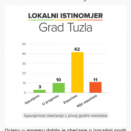
Ocjenu
u progresu
dobilo je obećanje o
izgradnji novih