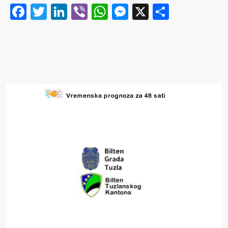
Facebook
Twitter
LinkedIn
Viber
WhatsApp
Messenger
X
Share