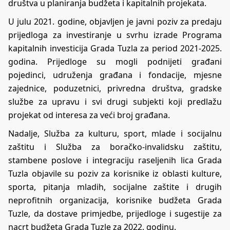
društva u planiranja budžeta i kapitalnih projekata
.
U julu 2021. godine, objavljen je
javni poziv za predaju
prijedloga za investiranje
u svrhu izrade Programa
kapitalnih investicija Grada Tuzla za period 2021-2025.
godina. Prijedloge su mogli podnijeti građani
pojedinci, udruženja građana i fondacije, mjesne
zajednice, poduzetnici, privredna društva, gradske
službe za upravu i svi drugi subjekti koji predlažu
projekat od interesa za veći broj građana.
Nadalje,
Služba za kulturu, sport, mlade i socijalnu
zaštitu
i
Služba za boračko-invalidsku zaštitu,
stambene poslove i integraciju raseljenih lica Grada
Tuzla
objavile su poziv za korisnike iz oblasti kulture,
sporta, pitanja mladih, socijalne zaštite i drugih
neprofitnih organizacija, korisnike budžeta Grada
Tuzle, da dostave primjedbe, prijedloge i sugestije za
nacrt budžeta Grada Tuzle za 2022. godinu.