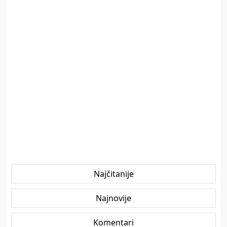
Najčitanije
Najnovije
Komentari