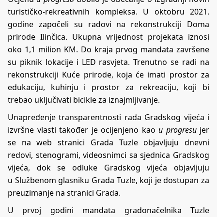
turističko-rekreativnih kompleksa
. U oktobru 2021.
godine započeli su radovi na rekonstrukciji Doma
prirode Ilinčica. Ukupna vrijednost projekata iznosi
oko 1,1 milion KM. Do kraja prvog mandata završene
su piknik lokacije i LED rasvjeta. Trenutno se radi na
rekonstrukciji Kuće prirode, koja će imati prostor za
edukaciju, kuhinju i prostor za rekreaciju, koji bi
trebao uključivati bicikle za iznajmljivanje.
Unapređenje transparentnosti rada Gradskog vijeća i
izvršne vlasti također je ocijenjeno kao
u progresu
jer
se na web stranici Grada Tuzle objavljuju dnevni
redovi,
stenogrami
,
videosnimci sa sjednica Gradskog
vijeća
, dok se odluke Gradskog vijeća objavljuju
u
Službenom glasniku Grada Tuzle
, koji je dostupan za
preuzimanje na stranici Grada.
U prvoj godini mandata gradonačelnika Tuzle