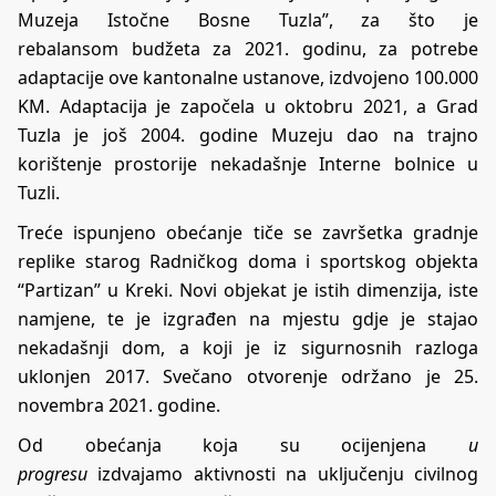
Muzeja Istočne Bosne Tuzla”
, za što je
rebalansom
budžeta za 2021. godinu
, za potrebe
adaptacije ove kantonalne ustanove, izdvojeno 100.000
KM. Adaptacija je započela u
oktobru 2021
, a Grad
Tuzla je još 2004. godine Muzeju dao
na trajno
korištenje
prostorije nekadašnje Interne bolnice u
Tuzli.
Treće ispunjeno obećanje tiče se završetka gradnje
replike starog Radničkog doma i sportskog objekta
“Partizan” u Kreki. Novi objekat je istih dimenzija, iste
namjene, te je izgrađen na mjestu gdje je stajao
nekadašnji dom, a koji je iz sigurnosnih razloga
uklonjen 2017. Svečano otvorenje održano je
25.
novembra 2021. godine
.
Od obećanja koja su ocijenjena
u
progresu
izdvajamo
aktivnosti na uključenju civilnog