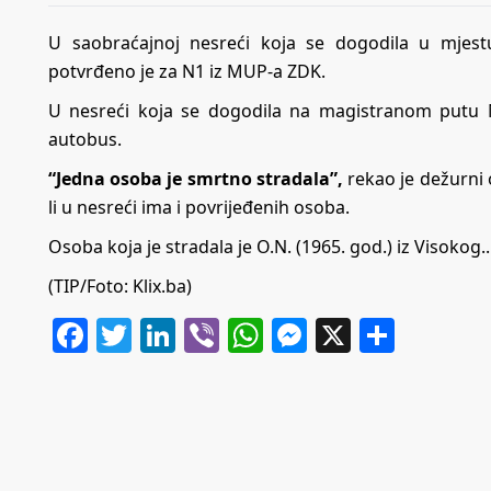
U saobraćajnoj nesreći koja se dogodila u mjest
potvrđeno je za N1 iz MUP-a ZDK.
U nesreći koja se dogodila na magistranom putu M
autobus.
“Jedna osoba je smrtno stradala”,
rekao je dežurni 
li u nesreći ima i povrijeđenih osoba.
Osoba koja je stradala je O.N. (1965. god.) iz Visokog..
(TIP/Foto: Klix.ba)
Facebook
Twitter
LinkedIn
Viber
WhatsApp
Messenger
X
Share