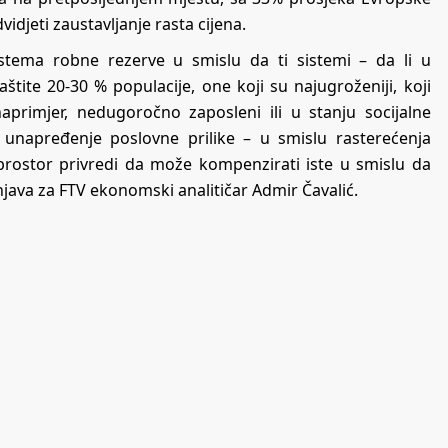
vidjeti zaustavljanje rasta cijena.
istema robne rezerve u smislu da ti sistemi – da li u
štite 20-30 % populacije, one koji su najugroženiji, koji
naprimjer, nedugoročno zaposleni ili u stanju socijalne
 unapređenje poslovne prilike – u smislu rasterećenja
prostor privredi da može kompenzirati iste u smislu da
njava za FTV ekonomski analitičar Admir Čavalić.