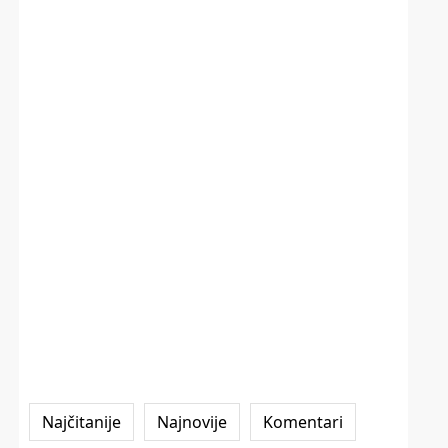
Najčitanije
Najnovije
Komentari