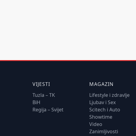
VIJESTI
MAGAZIN
Tuzla – TK
Lifestyle i zdravlje
BiH
Ljubav i Sex
Regija – Svijet
Scitech i Auto
Showtime
Video
Zanimljivosti