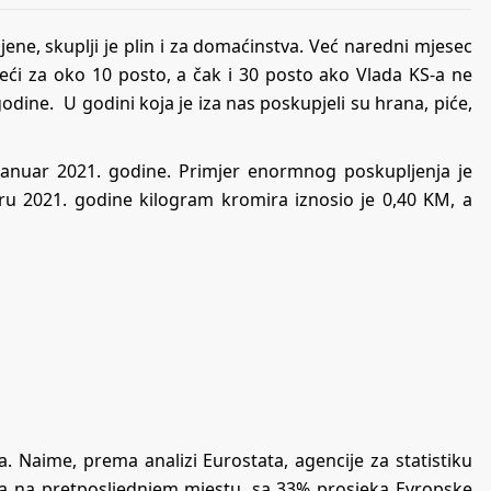
ne, skuplji je plin i za domaćinstva. Već naredni mjesec
eći za oko 10 posto, a čak i 30 posto ako Vlada KS-a ne
dine. U godini koja je iza nas poskupjeli su hrana, piće,
januar 2021. godine. Primjer enormnog poskupljenja je
aru 2021. godine kilogram kromira iznosio je 0,40 KM, a
ika. Naime, prema analizi Eurostata, agencije za statistiku
a na pretposljednjem mjestu, sa 33% prosjeka Evropske