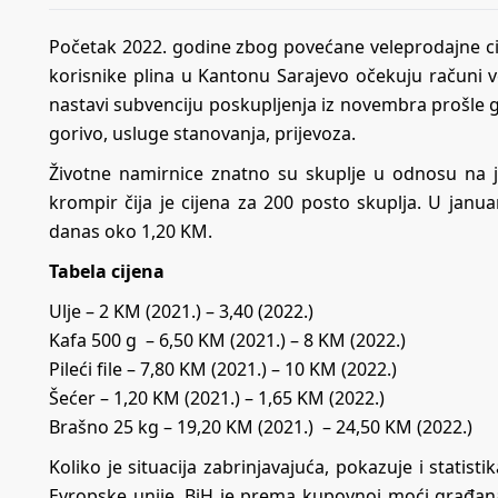
Početak 2022. godine zbog povećane veleprodajne cije
korisnike plina u Kantonu Sarajevo očekuju računi v
nastavi subvenciju poskupljenja iz novembra prošle go
gorivo, usluge stanovanja, prijevoza.
Životne namirnice znatno su skuplje u odnosu na 
krompir čija je cijena za 200 posto skuplja. U janu
danas oko 1,20 KM.
Tabela cijena
Ulje – 2 KM (2021.) – 3,40 (2022.)
Kafa 500 g – 6,50 KM (2021.) – 8 KM (2022.)
Pileći file – 7,80 KM (2021.) – 10 KM (2022.)
Šećer – 1,20 KM (2021.) – 1,65 KM (2022.)
Brašno 25 kg – 19,20 KM (2021.) – 24,50 KM (2022.)
Koliko je situacija zabrinjavajuća, pokazuje i statist
Evropske unije, BiH je prema kupovnoj moći građan