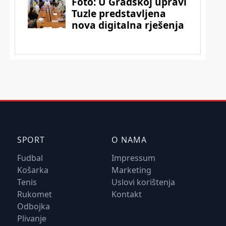
SPORT
O NAMA
Fudbal
Impressum
Košarka
Marketing
Tenis
Uslovi korištenja
Rukomet
Kontakt
Odbojka
Plivanje