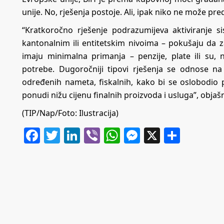
unije. No, rješenja postoje. Ali, ipak niko ne može pred
“Kratkoročno rješenje podrazumijeva aktiviranje s
kantonalnim ili entitetskim nivoima – pokušaju da za
imaju minimalna primanja – penzije, plate ili su, 
potrebe. Dugoročniji tipovi rješenja se odnose na
određenih nameta, fiskalnih, kako bi se oslobodio 
ponudi nižu cijenu finalnih proizvoda i usluga”, objaš
(TIP/Nap/Foto: Ilustracija)
Facebook
Twitter
LinkedIn
Viber
WhatsApp
Messenger
X
Share