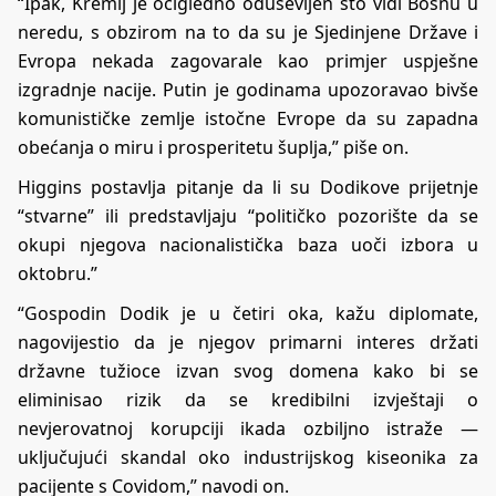
“Ipak, Kremlj je očigledno oduševljen što vidi Bosnu u
neredu, s obzirom na to da su je Sjedinjene Države i
Evropa nekada zagovarale kao primjer uspješne
izgradnje nacije. Putin je godinama upozoravao bivše
komunističke zemlje istočne Evrope da su zapadna
obećanja o miru i prosperitetu šuplja,” piše on.
Higgins postavlja pitanje da li su Dodikove prijetnje
“stvarne” ili predstavljaju “političko pozorište da se
okupi njegova nacionalistička baza uoči izbora u
oktobru.”
“Gospodin Dodik je u četiri oka, kažu diplomate,
nagovijestio da je njegov primarni interes držati
državne tužioce izvan svog domena kako bi se
eliminisao rizik da se kredibilni izvještaji o
nevjerovatnoj korupciji ikada ozbiljno istraže —
uključujući skandal oko industrijskog kiseonika za
pacijente s Covidom,” navodi on.