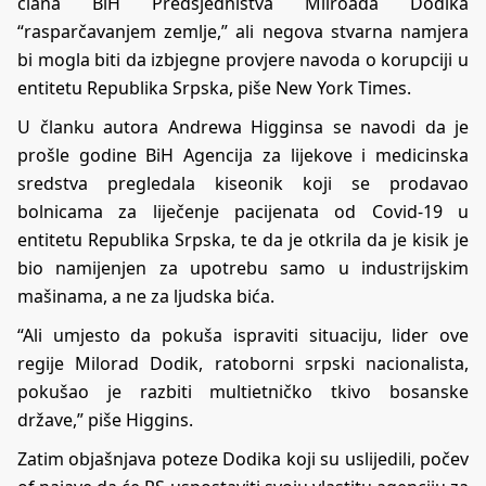
člana BiH Predsjedništva Milroada Dodika
“rasparčavanjem zemlje,” ali negova stvarna namjera
bi mogla biti da izbjegne provjere navoda o korupciji u
entitetu Republika Srpska, piše New York Times.
U
članku
autora Andrewa Higginsa se navodi da je
prošle godine BiH Agencija za lijekove i medicinska
sredstva pregledala kiseonik koji se prodavao
bolnicama za liječenje pacijenata od Covid-19 u
entitetu Republika Srpska, te da je otkrila da je kisik je
bio namijenjen za upotrebu samo u industrijskim
mašinama, a ne za ljudska bića.
“Ali umjesto da pokuša ispraviti situaciju, lider ove
regije Milorad Dodik, ratoborni srpski nacionalista,
pokušao je razbiti multietničko tkivo bosanske
države,” piše Higgins.
Zatim objašnjava poteze Dodika koji su uslijedili, počev