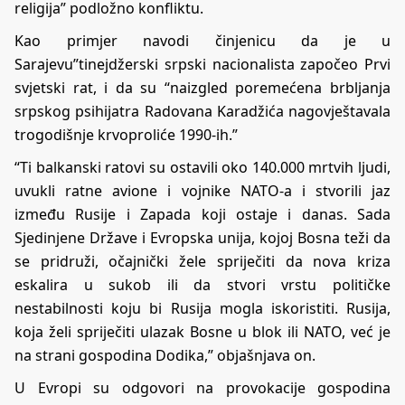
religija” podložno konfliktu.
Kao primjer navodi činjenicu da je u
Sarajevu”tinejdžerski srpski nacionalista započeo Prvi
svjetski rat, i da su “naizgled poremećena brbljanja
srpskog psihijatra Radovana Karadžića nagovještavala
trogodišnje krvoproliće 1990-ih.”
“Ti balkanski ratovi su ostavili oko 140.000 mrtvih ljudi,
uvukli ratne avione i vojnike NATO-a i stvorili jaz
između Rusije i Zapada koji ostaje i danas. Sada
Sjedinjene Države i Evropska unija, kojoj Bosna teži da
se pridruži, očajnički žele spriječiti da nova kriza
eskalira u sukob ili da stvori vrstu političke
nestabilnosti koju bi Rusija mogla iskoristiti. Rusija,
koja želi spriječiti ulazak Bosne u blok ili NATO, već je
na strani gospodina Dodika,” objašnjava on.
U Evropi su odgovori na provokacije gospodina