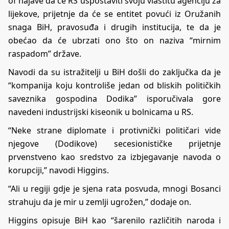
of najave da će RS uspostaviti svoju vlastitu agenciju za
lijekove, prijetnje da će se entitet povući iz Oružanih
snaga BiH, pravosuđa i drugih institucija, te da je
obećao da će ubrzati ono što on naziva “mirnim
raspadom” države.
Navodi da su istražitelji u BiH došli do zaključka da je
“kompanija koju kontroliše jedan od bliskih političkih
saveznika gospodina Dodika” isporučivala gore
navedeni industrijski kiseonik u bolnicama u RS.
“Neke strane diplomate i protivnički političari vide
njegove (Dodikove) secesionističke prijetnje
prvenstveno kao sredstvo za izbjegavanje navoda o
korupciji,” navodi Higgins.
“Ali u regiji gdje je sjena rata posvuda, mnogi Bosanci
strahuju da je mir u zemlji ugrožen,” dodaje on.
Higgins opisuje BiH kao “šarenilo različitih naroda i