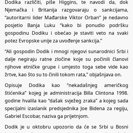
Dodika različiti, piše Higgins, te navodi da, dok
Njemačka i Britanija razgovaraju o sankcijama,
“autoritarni lider Mađarske Viktor Orban” je nedavno
posjetio Banja Luku “kako bi ponudio podršku
gospodinu Dodiku i obećao je staviti veto na svaki
potez Evropske unije za uvođenje sankcija.”
“Ali gospodin Dodik i mnogi njegovi sunarodnici Srbi i
dalje negiraju ratne zločine koje su počinili članovi
njihove etničke grupe i umjesto toga sebe vide kao
žrtve, kao što su to činili tokom rata,” objašnjava on.
Opisuje Dodika kao “nekadašnjeg američkog
štićenika” kojeg je administracija Billa Clintona 1998.
godine hvalila kao “dašak svježeg zraka” a kojeg sada
specijalni izaslanik predsjednika Joe Bidena za regiju,
Gabriel Escobar, naziva ga prijetnjom.
Dodik je u oktobru upozorio da će se Srbi u Bosni