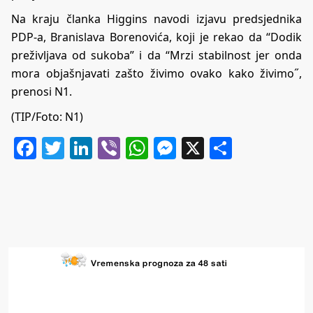
Na kraju članka Higgins navodi izjavu predsjednika
PDP-a, Branislava Borenovića, koji je rekao da “Dodik
preživljava od sukoba” i da “Mrzi stabilnost jer onda
mora objašnjavati zašto živimo ovako kako živimo˝,
prenosi N1.
(TIP/Foto: N1)
Facebook
Twitter
LinkedIn
Viber
WhatsApp
Messenger
X
Share