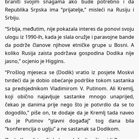
braniti svojim snagama ako bude potrebno i da
Republika Srpska ima “prijatelje,” misleći na Rusiju i
Srbiju.
“Srbija, međutim, nije pokazala interes da ponovi svoju
ulogu iz 1990-ih, kada je slala oružje i paravojne bande
da podrže članove njihove etničke grupe u Bosni. A
koliko Rusija zaista podržava gospodina Dodika nije
jasno,” ocjenio je Higgins.
“Prošlog mjeseca se (Dodik) vratio iz posjete Moskvi
tvrdeći da je dobio obećanje podrške tokom sastanka
sa predsjednikom Vladimirom V. Putinom. Ali Kremlj,
koji obično najavljuje sastanke mnogo unaprijed,
čekao je danima prije nego što je potvrdio da se to
dogodilo,” piše on, te dodaje da je Kremlj tada naveo
da je Putinov “glavni događaj” tog dana bila
“konferencija o uglju” a ne sastanak sa Dodikom.