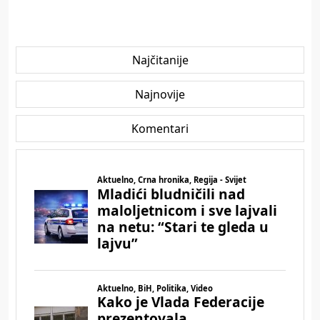
Najčitanije
Najnovije
Komentari