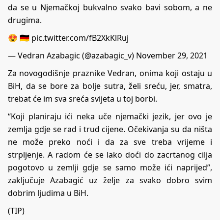
da se u Njemačkoj bukvalno svako bavi sobom, a ne
drugima.
😍 🇩🇪
pic.twitter.com/fB2XkKlRuj
— Vedran Azabagic (@azabagic_v)
November 29, 2021
Za novogodišnje praznike Vedran, onima koji ostaju u
BiH, da se bore za bolje sutra, želi sreću, jer, smatra,
trebat će im sva sreća svijeta u toj borbi.
“Koji planiraju ići neka uče njemački jezik, jer ovo je
zemlja gdje se rad i trud cijene. Očekivanja su da ništa
ne može preko noći i da za sve treba vrijeme i
strpljenje. A radom će se lako doći do zacrtanog cilja
pogotovo u zemlji gdje se samo može ići naprijed”,
zaključuje Azabagić uz želje za svako dobro svim
dobrim ljudima u BiH.
(TIP)