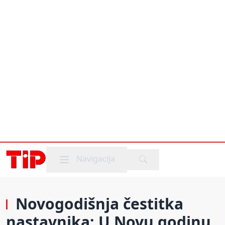
Mobile menu
Navigacija
Novogodišnja čestitka
nastavnika: U Novu godinu