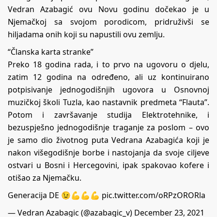
Vedran Azabagić ovu Novu godinu dočekao je u
Njemačkoj sa svojom porodicom, pridruživši se
hiljadama onih koji su napustili ovu zemlju.
“Članska karta stranke”
Preko 18 godina rada, i to prvo na ugovoru o djelu,
zatim 12 godina na određeno, ali uz kontinuirano
potpisivanje jednogodišnjih ugovora u Osnovnoj
muzičkoj školi Tuzla, kao nastavnik predmeta “Flauta”.
Potom i završavanje studija Elektrotehnike, i
bezuspješno jednogodišnje traganje za poslom – ovo
je samo dio životnog puta Vedrana Azabagića koji je
nakon višegodišnje borbe i nastojanja da svoje ciljeve
ostvari u Bosni i Hercegovini, ipak spakovao kofere i
otišao za Njemačku.
Generacija DE 😉💪💪💪
pic.twitter.com/oRPzORORla
— Vedran Azabagic (@azabagic_v)
December 23, 2021