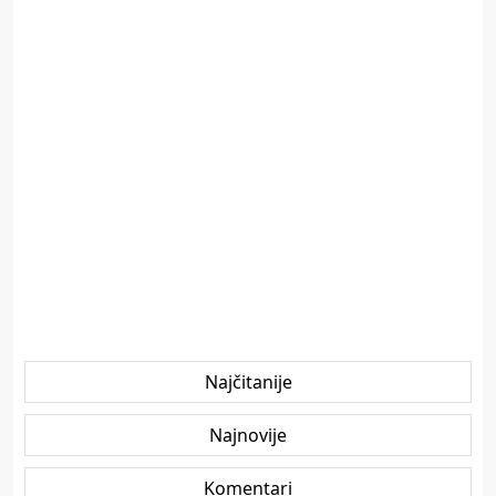
Najčitanije
Najnovije
Komentari