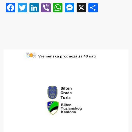
Facebook
Twitter
LinkedIn
Viber
WhatsApp
Messenger
X
Share