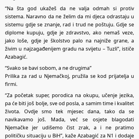
“Na šta god ukažeš da ne valja odmah si protiv
sistema. Naravno da ne želim da mi djeca odrastaju u
sistemu gdje se znanje, rad i trud ne poštuju. Gdje se
diplome kupuju, gdje je zdravstvo, ako nemaš veze,
jako loše, gdje je školstvo palo na najniže grane, a
živim u najzagađenijem gradu na svijetu – Tuzli”, ističe
Azabagić.
“Svako se bavi sobom, a ne drugima”
Prilika za rad u Njemačkoj, pružila se kod prijatelja u
firmi.
“Za početak super, porodica na okupu, učenje jezika,
pa će biti još bolje, sve od posla, a samim time i kvalitet
života. Ovdje smo tek mjesec dana, tako da se
navikavamo još. Mada, već se osjete blagodati
Njemačke jer udišemo čist zrak, a i ne pratimo
političku situaciju u BiH”, kaže Azabagić za N1 i dodaje