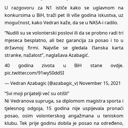
U razgovoru za N1 ističe kako se uglavnom na
konkursima u BiH, traži pet ili više godina iskustva, uz
mogućnost, kako Vedran kaže, da se u NASA-i radilo.
“Nudili su se volonterski poslovi ili da se probno radi tri
mjeseca besplatno, ali bez garancija za posao i to u
državnoj firmi. Najviše se gledala članska karta
stranke, nažalost”, naglašava Azabagić.
40 godina zivota u BiH stane ovdje.
pic.twitter.com/91wy50dd5I
— Vedran Azabagic (@azabagic_v)
November 15, 2021
“Svi moji prijatelji već su otišli”
Ni Vedranova supruga, sa diplomom magistra sporta i
tjelesnog odgoja, 15 godina nije uspijevala pronaći
posao, osim volonterskog angažmana u teniskom
klubu. Tek prije godinu dobila je posao na određeno,