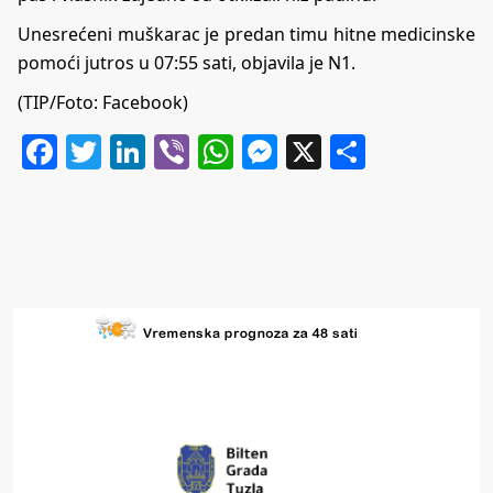
Unesrećeni muškarac je predan timu hitne medicinske
pomoći jutros u 07:55 sati, objavila je
N1
.
(TIP/Foto: Facebook)
Facebook
Twitter
LinkedIn
Viber
WhatsApp
Messenger
X
Share