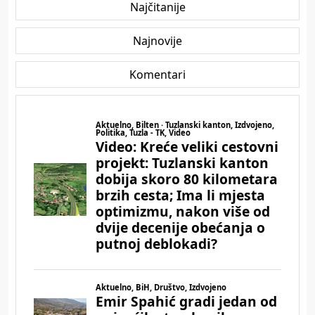
Najčitanije
Najnovije
Komentari