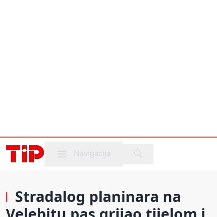
Mobile menu
Navigacija
Stradalog planinara na
Velebitu pas grijao tijelom i