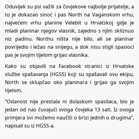
Oduvijek su psi važili za čovjekove najbolje prijatelje, a
to je dokazao sinoć i pas North na Vaganskom vrhu,
najvećem vrhu planine Velebit u Hrvatskoj gdje je
mladi planinar njegov vlasnik, zajedno s njim skliznuo
niz padinu. Northu ništa nije bilo, ali se planinar
povrijedio i ležao na snijegu, a dok nisu stigli spasioci
pas je svojim tijelom grijao vlasnika.
Kako su objavili na Facebook stranici iz Hrvatske
službe spašavanja (HGSS) koji su spašavali ovu ekipu,
North se sklupčao oko planinara i grijao ga svojim
tijelom.
“Odanost nije prestala ni dolaskom spasilaca, bio je
jedan od nas čuvajući svoga čovjeka 13 sati. Iz ovoga
primjera svi možemo naučiti o brizi jednih o drugima”,
napisali su iz HGSS-a.