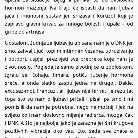
hormon maženja. Na kraju će ispasti da nam ljubav
jača i imunosni sustav jer snižava i kortizol koji je
zapravo glavni krivac za mnoge bolesti i upale – od
gripe do artritisa.
Uostalom, žudnja za ljubavlju upisana nam je u DNK jer
smo, zahvaljujući toplim intimnim vezama, udruživanju
i potpori, uspjeli preživjeti sve prepreke koje nam je
život nosio. Pogledajte samo životinjice u zoološkom.
Igraju se, čohaju, timare, potiču lučenje hormona
sreće, a onda slatko zaspu jedna na drugoj. Dakle,
excusez-moi, Francuzi, ali ljubav nije hir niti je rezultat
toga što su nam o ljubavi pričali i pisali pa smo i mi
pomislili da nam je potrebna, nego najmoćniji lijek na
svijetu koji nam doslovno mijenja rad srca, mozga, čak
i DNK. A što je najbolje, jako je zarazna jer širi krugove
pozitivnih vibracija oko vas. Eto, sada sve znate o