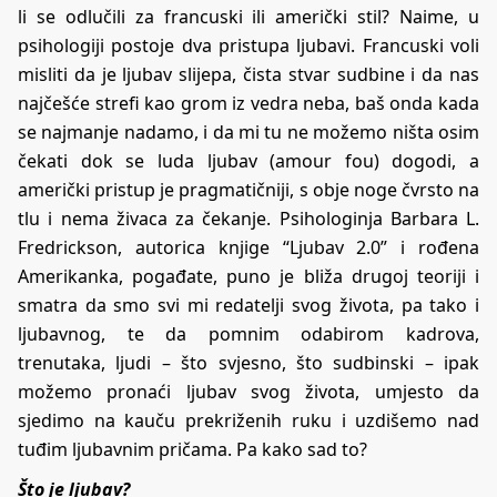
li se odlučili za francuski ili američki stil? Naime, u
psihologiji postoje dva pristupa ljubavi. Francuski voli
misliti da je ljubav slijepa, čista stvar sudbine i da nas
najčešće strefi kao grom iz vedra neba, baš onda kada
se najmanje nadamo, i da mi tu ne možemo ništa osim
čekati dok se luda ljubav (amour fou) dogodi, a
američki pristup je pragmatičniji, s obje noge čvrsto na
tlu i nema živaca za čekanje. Psihologinja Barbara L.
Fredrickson, autorica knjige “Ljubav 2.0” i rođena
Amerikanka, pogađate, puno je bliža drugoj teoriji i
smatra da smo svi mi redatelji svog života, pa tako i
ljubavnog, te da pomnim odabirom kadrova,
trenutaka, ljudi – što svjesno, što sudbinski – ipak
možemo pronaći ljubav svog života, umjesto da
sjedimo na kauču prekriženih ruku i uzdišemo nad
tuđim ljubavnim pričama. Pa kako sad to?
Što je ljubav?