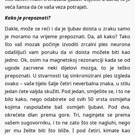
veća šansa da će vaša veza potrajati.
Kako je prepoznati?
Dakle, može se reći i da je ljubav doista u zraku samo
je moramo na vrijeme prepoznati. Da, ali kako? Tako
što vaš mozak počinje izvoditi zrcalni ples neurona
odašiljući vam poruku da vi doista možete biti kao
jedno. Ok, osim na magnetskoj rezonanciji kada se od
ugode zacrvene neki dijelovi mozga, to je teško
prepoznati. U stvarnosti taj sinkronizirani ples izgleda
ovako – vaše tijelo šalje četiri neverbalna znaka, u stilu
jedan ćete valjda skužiti. Pod jedan, smiješite se, i to ne
bilo kako, nego odabirete od svih 50 vrsta osmijeha
kojima raspolažete baš osmijeh ljubavi. Pod dva,
okrećete dlan prema gore. Tri, naginjete se prema
vašem sugovorniku, i to ne zato što ste nagluhi, nego
jer mu želite biti što bliže. I pod četiri, kimate kao