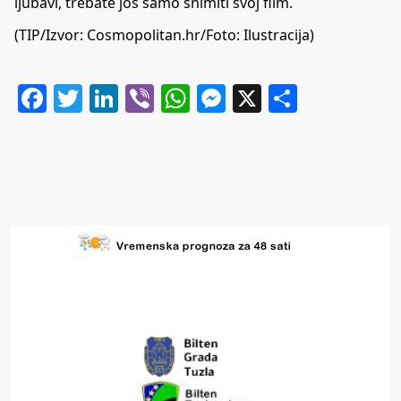
ljubavi, trebate još samo snimiti svoj film.
(TIP/Izvor: Cosmopolitan.hr/Foto: Ilustracija)
Facebook
Twitter
LinkedIn
Viber
WhatsApp
Messenger
X
Share