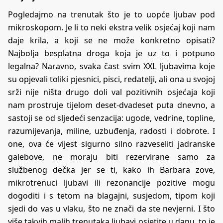
Pogledajmo na trenutak što je to uopće ljubav pod
mikroskopom. Je li to neki ekstra velik osjećaj koji nam
daje krila, a koji se ne može konkretno opisati?
Najbolja besplatna droga koja je uz to i potpuno
legalna? Naravno, svaka čast svim XXL ljubavima koje
su opjevali toliki pjesnici, pisci, redatelji, ali ona u svojoj
srži nije ništa drugo doli val pozitivnih osjećaja koji
nam prostruje tijelom deset-dvadeset puta dnevno, a
sastoji se od sljedeći senzacija: ugode, vedrine, topline,
razumijevanja, miline, uzbuđenja, radosti i dobrote. I
one, ova će vijest sigurno silno razveseliti jadranske
galebove, ne moraju biti rezervirane samo za
službenog dečka jer se ti, kako ih Barbara zove,
mikrotrenuci ljubavi ili rezonancije pozitive mogu
dogoditi i s tetom na blagajni, susjedom, tipom koji
sjedi do vas u vlaku, što ne znači da ste nevjerni. I što
više takvih malih trenutaka ljubavi osjetite u danu, to je