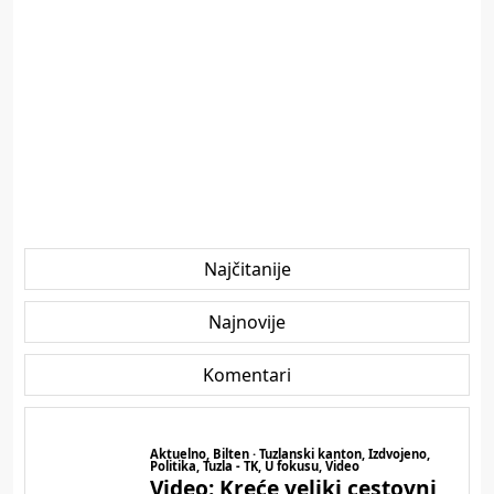
Najčitanije
Najnovije
Komentari