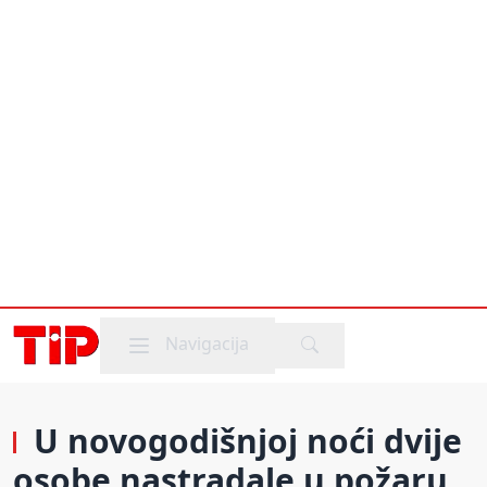
Mobile menu
Navigacija
U novogodišnjoj noći dvije
osobe nastradale u požaru