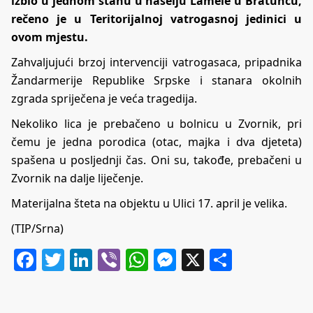
izbio u jednom stanu u naselju Lamele u Bratuncu,
rečeno je u Teritorijalnoj vatrogasnoj jedinici u
ovom mjestu.
Zahvaljujući brzoj intervenciji vatrogasaca, pripadnika
Žandarmerije Republike Srpske i stanara okolnih
zgrada spriječena je veća tragedija.
Nekoliko lica je prebačeno u bolnicu u Zvornik, pri
čemu je jedna porodica (otac, majka i dva djeteta)
spašena u posljednji čas. Oni su, takođe, prebačeni u
Zvornik na dalje liječenje.
Materijalna šteta na objektu u Ulici 17. april je velika.
(TIP/Srna)
Facebook
Twitter
LinkedIn
Viber
WhatsApp
Messenger
X
Share