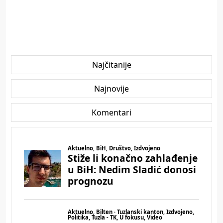
Najčitanije
Najnovije
Komentari