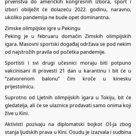
prvenstva do američkih kongresnih izbora, sport i
izbori obilježit će dolazeću 2022. godinu, naravno,
ukoliko pandemija ne bude opet dominantna.
Zimske olimpijske igre u Pekingu
Peking je u februaru domaćin Zimskih olimpijskih
igara. Masovni sportski događaj održava se pod nekim
od najstrožih pravila od početka pandemije.
Sportisti i svi drugi učesnici moraju biti potpuno
vakcinisani ili provesti 21 dan u karantinu i bit će u
“zatvorenom balonu” čim kroče u kinesku
prijestolnicu.
Suprotno od Ljetnih olimpijskih igara u Tokiju, bit će
gledatelja, ali će se ulaznice prodavati samo onima koji
žive u Kini.
Aktivisti pozivaju na diplomatski bojkot OI-ja zbog
stanja ljudskih prava u Kini. Osudu je izazvala i sudbina