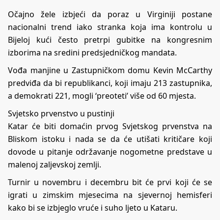
Očajno žele izbjeći da poraz u Virginiji postane
nacionalni trend iako stranka koja ima kontrolu u
Bijeloj kući često pretrpi gubitke na kongresnim
izborima na sredini predsjedničkog mandata.
Vođa manjine u Zastupničkom domu Kevin McCarthy
predviđa da bi republikanci, koji imaju 213 zastupnika,
a demokrati 221, mogli ‘preoteti’ više od 60 mjesta.
Svjetsko prvenstvo u pustinji
Katar će biti domaćin prvog Svjetskog prvenstva na
Bliskom istoku i nada se da će utišati kritičare koji
dovode u pitanje održavanje nogometne predstave u
malenoj zaljevskoj zemlji.
Turnir u novembru i decembru bit će prvi koji će se
igrati u zimskim mjesecima na sjevernoj hemisferi
kako bi se izbjeglo vruće i suho ljeto u Kataru.