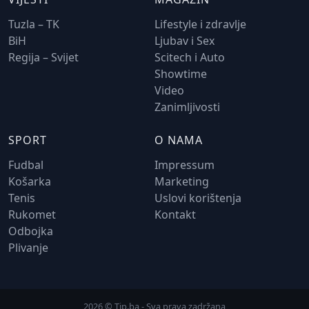
Tuzla – TK
Lifestyle i zdravlje
BiH
Ljubav i Sex
Regija – Svijet
Scitech i Auto
Showtime
Video
Zanimljivosti
SPORT
O NAMA
Fudbal
Impressum
Košarka
Marketing
Tenis
Uslovi korištenja
Rukomet
Kontakt
Odbojka
Plivanje
2026 © Tip.ba - Sva prava zadržana