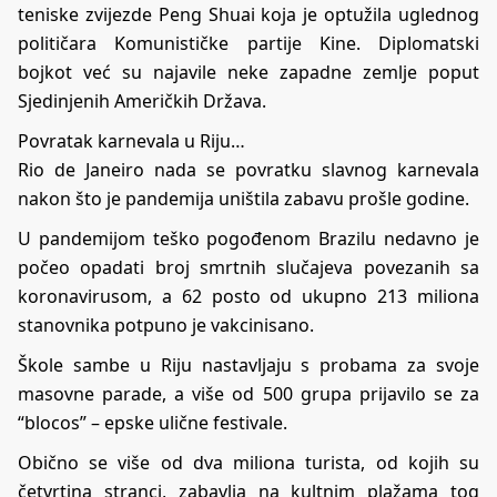
teniske zvijezde Peng Shuai koja je optužila uglednog
političara Komunističke partije Kine. Diplomatski
bojkot već su najavile neke zapadne zemlje poput
Sjedinjenih Američkih Država.
Povratak karnevala u Riju…
Rio de Janeiro nada se povratku slavnog karnevala
nakon što je pandemija uništila zabavu prošle godine.
U pandemijom teško pogođenom Brazilu nedavno je
počeo opadati broj smrtnih slučajeva povezanih sa
koronavirusom, a 62 posto od ukupno 213 miliona
stanovnika potpuno je vakcinisano.
Škole sambe u Riju nastavljaju s probama za svoje
masovne parade, a više od 500 grupa prijavilo se za
“blocos” – epske ulične festivale.
Obično se više od dva miliona turista, od kojih su
četvrtina stranci, zabavlja na kultnim plažama tog