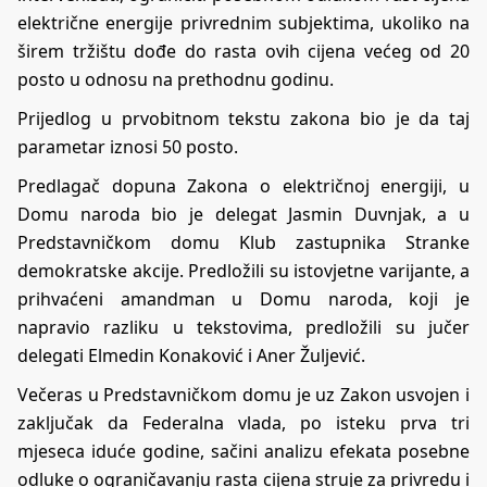
električne energije privrednim subjektima, ukoliko na
širem tržištu dođe do rasta ovih cijena većeg od 20
posto u odnosu na prethodnu godinu.
Prijedlog u prvobitnom tekstu zakona bio je da taj
parametar iznosi 50 posto.
Predlagač dopuna Zakona o električnoj energiji, u
Domu naroda bio je delegat Jasmin Duvnjak, a u
Predstavničkom domu Klub zastupnika Stranke
demokratske akcije. Predložili su istovjetne varijante, a
prihvaćeni amandman u Domu naroda, koji je
napravio razliku u tekstovima, predložili su jučer
delegati Elmedin Konaković i Aner Žuljević.
Večeras u Predstavničkom domu je uz Zakon usvojen i
zaključak da Federalna vlada, po isteku prva tri
mjeseca iduće godine, sačini analizu efekata posebne
odluke o ograničavanju rasta cijena struje za privredu i