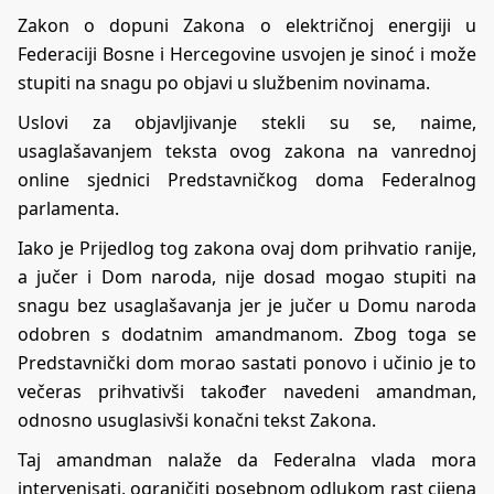
Zakon o dopuni Zakona o električnoj energiji u
Federaciji Bosne i Hercegovine usvojen je sinoć i može
stupiti na snagu po objavi u službenim novinama.
Uslovi za objavljivanje stekli su se, naime,
usaglašavanjem teksta ovog zakona na vanrednoj
online sjednici Predstavničkog doma Federalnog
parlamenta.
Iako je Prijedlog tog zakona ovaj dom prihvatio ranije,
a jučer i Dom naroda, nije dosad mogao stupiti na
snagu bez usaglašavanja jer je jučer u Domu naroda
odobren s dodatnim amandmanom. Zbog toga se
Predstavnički dom morao sastati ponovo i učinio je to
večeras prihvativši također navedeni amandman,
odnosno usuglasivši konačni tekst Zakona.
Taj amandman nalaže da Federalna vlada mora
intervenisati, ograničiti posebnom odlukom rast cijena