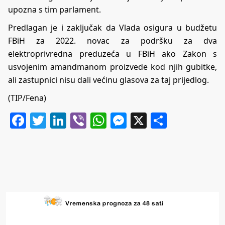
upozna s tim parlament.
Predlagan je i zaključak da Vlada osigura u budžetu
FBiH za 2022. novac za podršku za dva
elektroprivredna preduzeća u FBiH ako Zakon s
usvojenim amandmanom proizvede kod njih gubitke,
ali zastupnici nisu dali većinu glasova za taj prijedlog.
(TIP/Fena)
Facebook
Twitter
LinkedIn
Viber
WhatsApp
Messenger
X
Share