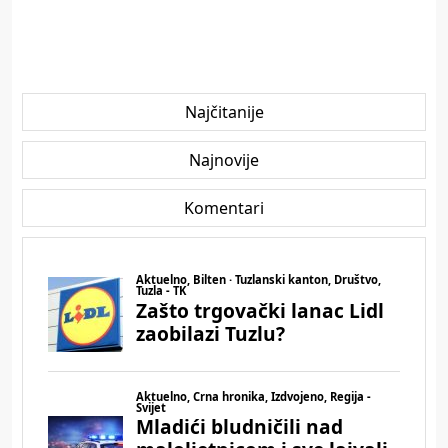
Najčitanije
Najnovije
Komentari