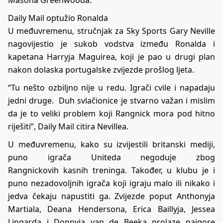
Daily Mail optužio Ronalda
U međuvremenu, stručnjak za Sky Sports Gary Neville
nagovijestio je sukob vodstva između Ronalda i
kapetana Harryja Maguirea, koji je pao u drugi plan
nakon dolaska portugalske zvijezde prošlog ljeta.
“Tu nešto ozbiljno nije u redu. Igrači cvile i napadaju
jedni druge. Duh svlačionice je stvarno važan i mislim
da je to veliki problem koji Rangnick mora pod hitno
riješiti”, Daily Mail citira Nevillea.
U međuvremenu, kako su izvijestili britanski mediji,
puno igrača Uniteda negoduje zbog
Rangnickovih kasnih treninga. Također, u klubu je i
puno nezadovoljnih igrača koji igraju malo ili nikako i
jedva čekaju napustiti ga. Zvijezde poput Anthonyja
Martiala, Deana Hendersona, Erica Baillyja, Jessea
Lingarda i Donnyja van de Beeka prolaze najgore