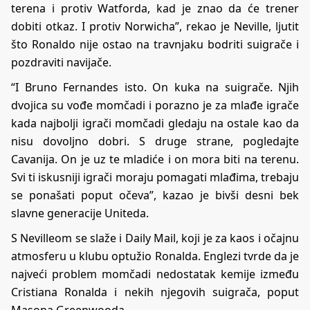
terena i protiv Watforda, kad je znao da će trener
dobiti otkaz. I protiv Norwicha”, rekao je Neville, ljutit
što Ronaldo nije ostao na travnjaku bodriti suigrače i
pozdraviti navijače.
“I Bruno Fernandes isto. On kuka na suigrače. Njih
dvojica su vođe momčadi i porazno je za mlađe igrače
kada najbolji igrači momčadi gledaju na ostale kao da
nisu dovoljno dobri. S druge strane, pogledajte
Cavanija. On je uz te mladiće i on mora biti na terenu.
Svi ti iskusniji igrači moraju pomagati mlađima, trebaju
se ponašati poput očeva”, kazao je bivši desni bek
slavne generacije Uniteda.
S Nevilleom se slaže i Daily Mail, koji je za kaos i očajnu
atmosferu u klubu optužio Ronalda. Englezi tvrde da je
najveći problem momčadi nedostatak kemije između
Cristiana Ronalda i nekih njegovih suigrača, poput
Masona Greenwooda.