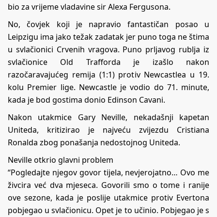
bio za vrijeme vladavine sir Alexa Fergusona.
No, čovjek koji je napravio fantastičan posao u
Leipzigu ima jako težak zadatak jer puno toga ne štima
u svlačionici Crvenih vragova. Puno prljavog rublja iz
svlačionice Old Trafforda je izašlo nakon
razočaravajućeg remija (1:1) protiv Newcastlea u 19.
kolu Premier lige. Newcastle je vodio do 71. minute,
kada je bod gostima donio Edinson Cavani.
Nakon utakmice Gary Neville, nekadašnji kapetan
Uniteda, kritizirao je najveću zvijezdu Cristiana
Ronalda zbog ponašanja nedostojnog Uniteda.
Neville otkrio glavni problem
“Pogledajte njegov govor tijela, nevjerojatno… Ovo me
živcira već dva mjeseca. Govorili smo o tome i ranije
ove sezone, kada je poslije utakmice protiv Evertona
pobjegao u svlačionicu. Opet je to učinio. Pobjegao je s