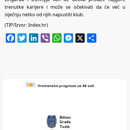
trenutke karijere i može se očekivati da će već u
siječnju netko od njih napustiti klub.
(TIP/Izvor:
Index.hr
)
Facebook
Twitter
LinkedIn
Viber
WhatsApp
Messenger
X
Share