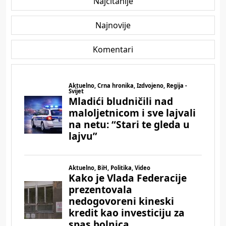
Najčitanije
Najnovije
Komentari