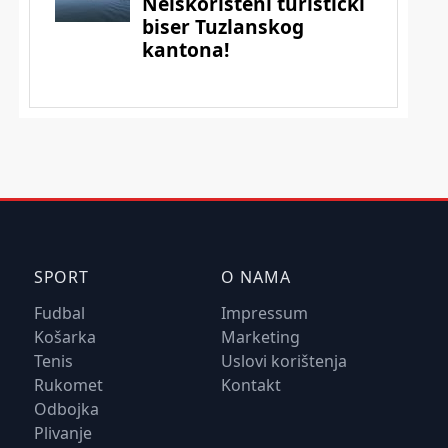
SPORT
O NAMA
Fudbal
Impressum
Košarka
Marketing
Tenis
Uslovi korištenja
Rukomet
Kontakt
Odbojka
Plivanje