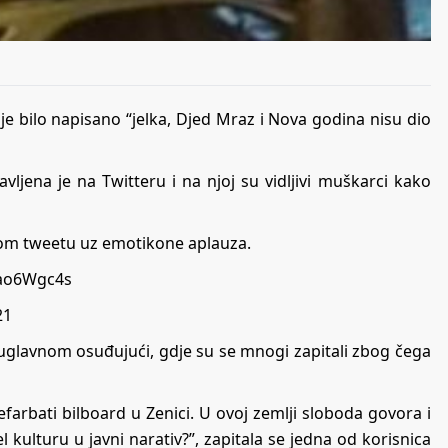
 je bilo napisano “jelka, Djed Mraz i Nova godina nisu dio
vljena je na Twitteru i na njoj su vidljivi muškarci kako
enom tweetu uz emotikone aplauza.
2ao6Wgc4s
21
 uglavnom osuđujući, gdje su se mnogi zapitali zbog čega
farbati bilboard u Zenici. U ovoj zemlji sloboda govora i
 kulturu u javni narativ?”, zapitala se jedna od korisnica