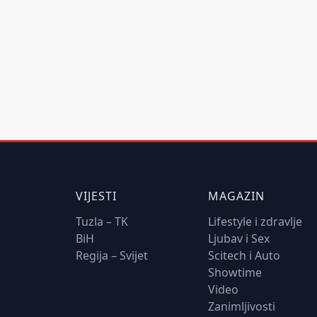
VIJESTI
MAGAZIN
Tuzla – TK
Lifestyle i zdravlje
BiH
Ljubav i Sex
Regija – Svijet
Scitech i Auto
Showtime
Video
Zanimljivosti