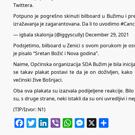
Twittera.
Potpuno je pogrešno skinuti bilboard u Bužimu i pref
izražavanja je zagarantovana. Da li to uvodimo
#Canc
— igbala skalonja (@iggyscully)
December 29, 2021
Podsjetimo, bilboard u Zenici s ovom porukom je os
je pisalo “Sretan Božić i Nova godina”.
Naime, Općinska organizacija SDA Bužim je bila inicija
se takav plakat postavi te da je on doživljen, kako 
većinski žive Bošnjaci.
Oba ova plakata su izazvala podijeljene reakcije. Bil
su, s druge strane, neki istakli da su oni uvredljivi i n
(TIP/Izvor:
N1
)
Facebook
Twitter
LinkedIn
Viber
WhatsApp
Messenger
X
Share