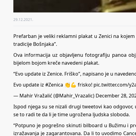
29.12.2021.
Prefarban je veliki reklamni plakat u Zenici na kojem
tradicije Bošnjaka”.
Ova informacija uz objavljenu fotografiju panoa obja
bijelom bojom kreče navedeni plakat.
“Evo update iz Zenice. Friško”, napisano je u naved
Evo update iz
#Zenica
👏💪 frisko!
pic.twitter.com/y
— Mahir Vražalić (@Mahir_Vrazalic)
December 28, 20
Ispod njega su se nizali drugi tweetovi kao odgovor,
se to radi te da li je time ugrožena ljudska sloboda.
“Potpuno je pogrešno skinuti bilboard u Bužimu i pre
izražavanja je zagarantovana. Da li to uvodimo Cancel