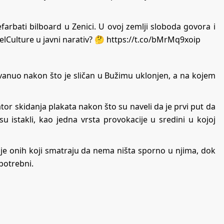
arbati bilboard u Zenici. U ovoj zemlji sloboda govora i
elCulture
u javni narativ? 🤔
https://t.co/bMrMq9xoip
vanuo nakon što je sličan u Bužimu uklonjen, a na kojem
tor skidanja plakata nakon što su naveli da je prvi put da
su istakli, kao jedna vrsta provokacije u sredini u kojoj
o je onih koji smatraju da nema ništa sporno u njima, dok
epotrebni.