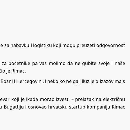
ake za nabavku i logistiku koji mogu preuzeti odgovornost
je za početnike pa vas molimo da ne gubite svoje i naše
io je Rimac.
sni i Hercegovini, i neko ko ne gaji iluzije o izazovima s
ar koji je ikada morao izvesti – prelazak na električnu
” u Bugattiju i osnovao hrvatsku startup kompaniju Rimac