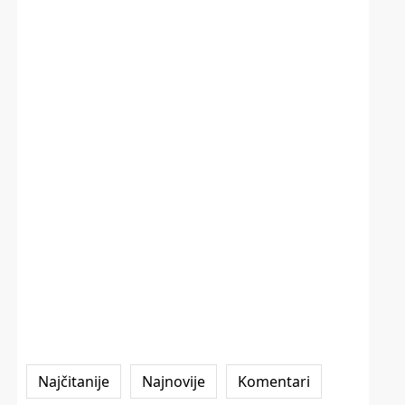
Najčitanije
Najnovije
Komentari