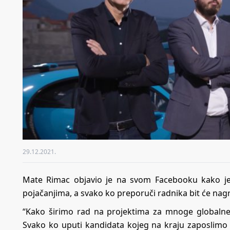
29.12.2021.
Mate Rimac objavio je na svom Facebooku kako je
pojačanjima, a svako ko preporuči radnika bit će nag
“Kako širimo rad na projektima za mnoge globalne
Svako ko uputi kandidata kojeg na kraju zaposlimo 