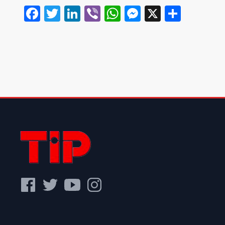
Facebook
Twitter
LinkedIn
Viber
WhatsApp
Messenger
X
Share