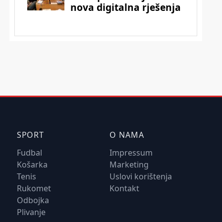
SPORT
O NAMA
Fudbal
Impressum
Košarka
Marketing
Tenis
Uslovi korištenja
Rukomet
Kontakt
Odbojka
Plivanje