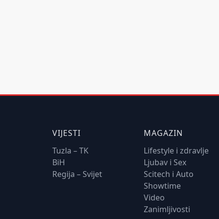
VIJESTI
MAGAZIN
Tuzla – TK
Lifestyle i zdravlje
BiH
Ljubav i Sex
Regija – Svijet
Scitech i Auto
Showtime
Video
Zanimljivosti