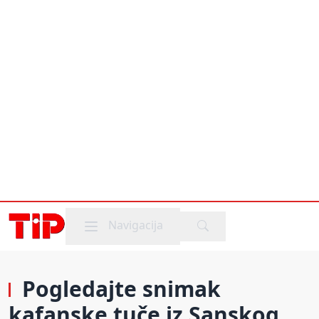
Mobile menu
Navigacija
Pogledajte snimak
kafanske tuče iz Sanskog