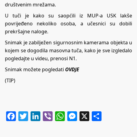
društvenim mrežama.
U tuči je kako su saopćili iz MUP-a USK lakše
povrijeđeno nekoliko osoba, a učesnici su dobili
prekršajne naloge.
Snimak je zabilježen sigurnosnim kamerama objekta u
kojem se dogodila masovna tuča, kako je sve izgledalo
pogledajte u videu, prenosi N1.
Snimak možete pogledati
OVDJE
(TIP)
Facebook
Twitter
LinkedIn
Viber
WhatsApp
Messenger
X
Share