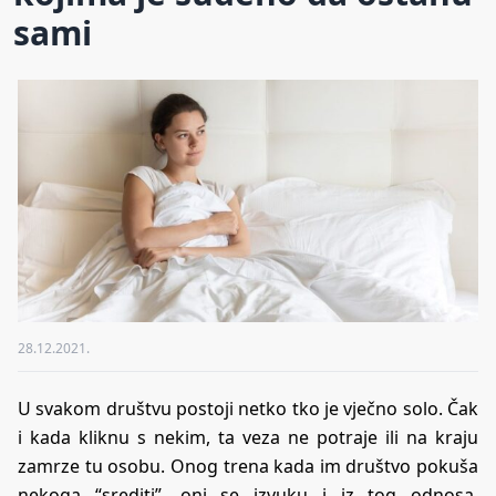
sami
28.12.2021.
U svakom društvu postoji netko tko je vječno solo. Čak
i kada kliknu s nekim, ta veza ne potraje ili na kraju
zamrze tu osobu. Onog trena kada im društvo pokuša
nekoga “srediti”, oni se izvuku i iz tog odnosa.