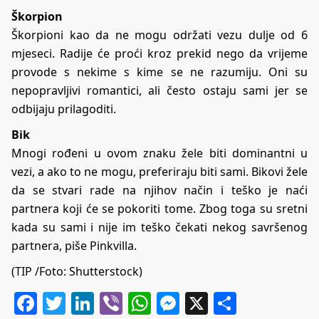
Škorpion
Škorpioni kao da ne mogu održati vezu dulje od 6
mjeseci. Radije će proći kroz prekid nego da vrijeme
provode s nekime s kime se ne razumiju. Oni su
nepopravljivi romantici, ali često ostaju sami jer se
odbijaju prilagoditi.
Bik
Mnogi rođeni u ovom znaku žele biti dominantni u
vezi, a ako to ne mogu, preferiraju biti sami. Bikovi žele
da se stvari rade na njihov način i teško je naći
partnera koji će se pokoriti tome. Zbog toga su sretni
kada su sami i nije im teško čekati nekog savršenog
partnera, piše
Pinkvilla
.
(TIP /Foto: Shutterstock)
Facebook
Twitter
LinkedIn
Viber
WhatsApp
Messenger
X
Share