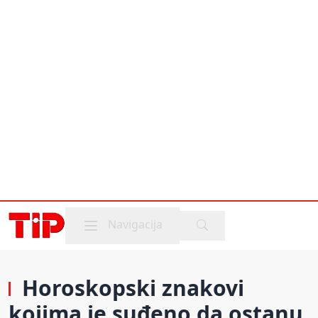
Mobile menu
Navigacija
Horoskopski znakovi
kojima je suđeno da ostanu