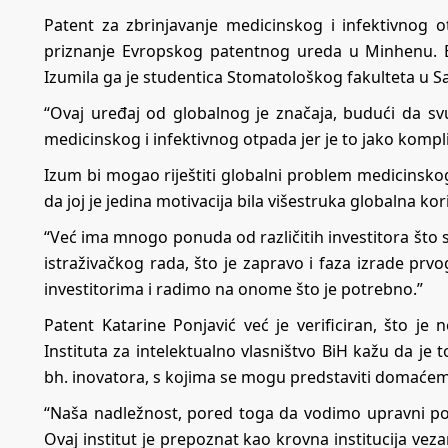
Patent za zbrinjavanje medicinskog i infektivnog
priznanje Evropskog patentnog ureda u Minhenu. 
Izumila ga je studentica Stomatološkog fakulteta u Sa
“Ovaj uređaj od globalnog je značaja, budući da sv
medicinskog i infektivnog otpada jer je to jako kompl
Izum bi mogao riještiti globalni problem medicinskog
da joj je jedina motivacija bila višestruka globalna ko
“Već ima mnogo ponuda od različitih investitora što 
istraživačkog rada, što je zapravo i faza izrade pr
investitorima i radimo na onome što je potrebno.”
Patent Katarine Ponjavić već je verificiran, što je 
Instituta za intelektualno vlasništvo BiH kažu da j
bh. inovatora, s kojima se mogu predstaviti domaćem,
“Naša nadležnost, pored toga da vodimo upravni post
Ovaj institut je prepoznat kao krovna institucija vezan