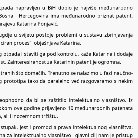
 otpada napravljen u BiH dobio je najviše međunarodno
Bosna i Hercegovina ima međunarodno priznat patent.
rajevu Katarina Ponjavić.
ugdje u svijetu postoje problemi u sustavu zbrinjavanja
iciran proces”, objašnjava Katarina.
 otpada i staviti ga pod kontrolu, kaže Katarina i dodaje
rist. Zainteresiranost za Katarinin patent je ogromna.
stranih što domaćih. Trenutno se nalazimo u fazi naučno-
vog prototipa tako da paralelno već razgovaramo s nekim
neophodno da bi se zaštitilo intelektualno vlasništvo. Iz
e tokom ove godine prijavljeno 10 međunarodnih patenata
 ali i inozemnom tržištu.
upak, jest i promocija prava intelektualnog vlasništva.
a za intelektrualno vlasništvo i glavni cilj nam je pristup