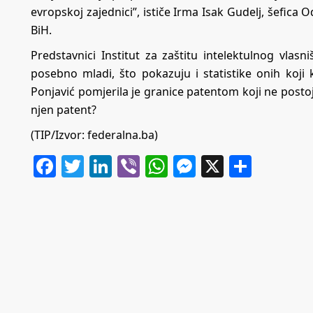
evropskoj zajednici”, ističe Irma Isak Gudelj, šefica 
BiH.
Predstavnici Institut za zaštitu intelektulnog vlasn
posebno mladi, što pokazuju i statistike onih koji 
Ponjavić pomjerila je granice patentom koji ne postoji u
njen patent?
(TIP/Izvor: federalna.ba)
Facebook
Twitter
LinkedIn
Viber
WhatsApp
Messenger
X
Share