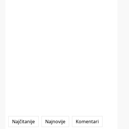
Najčitanije
Najnovije
Komentari