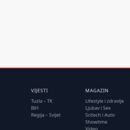
VIJESTI
MAGAZIN
Tuzla – TK
Lifestyle i zdravlje
BiH
Ljubav i Sex
Regija – Svijet
Scitech i Auto
Showtime
Video