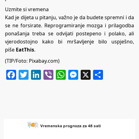
Uzmite si vremena
Kad je dijeta u pitanju, važno je da budete spremni i da
se ne forsirate. Reprogramiranje mozga i prilagodba
ponašanja treba se odvijati postepeno i polako, ali
vjerodostojno kako bi mršavljenje bilo uspješno,
piše
EatThis
.
(TIP/Foto: Pixabay.com)
Facebook
Twitter
LinkedIn
Viber
WhatsApp
Messenger
X
Share