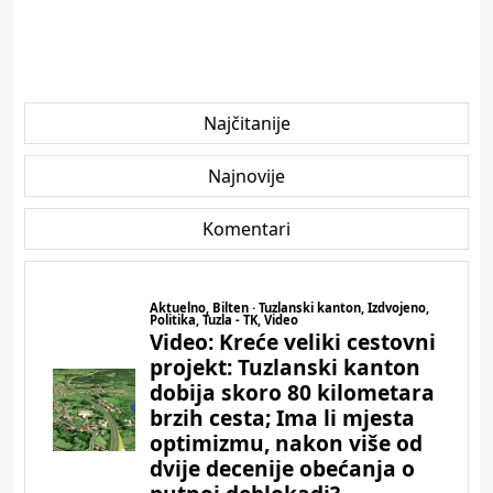
Najčitanije
Najnovije
Komentari