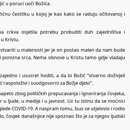
ć u poruci uoči Božića.
žićnu čestitku u kojoj je kao kako se raduju očitovanoj i
a crkva osjetila potrebu probuditi duh zajedništva i
u Kristu.
ostvariti u malenosti jer je on postao malen da nam bude
a i ponizna srca. Nema obnove u Kristu tamo gdje vladaju
ajedno i ususret hoditi, a da bi Božić ”stvarno doživjeli
ti raspoloživi i suodgovorni za Božje djelo”.
peto zbog političkih prepucavanja i ignoriranja čovjeka,
u ljude, u medije i u javnost. Uz tu istinu da se moćnici
glede COVID-19. A naspram tomu, Isus se utjelovio i rodio
No, čovjek današnjice nije spoznao što je za njegov ljudski