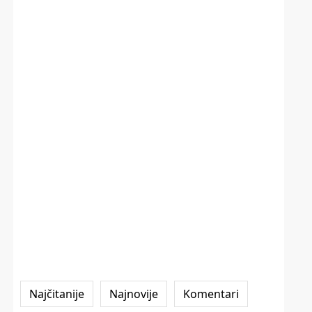
Najčitanije
Najnovije
Komentari