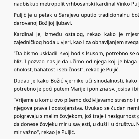
nadbiskup metropolit vrhbosanski kardinal Vinko Pulji
Puljić je u petak u Sarajevu uputio tradicionalnu bo
darovanoj Božijoj ljubavi.
Kardinal je, između ostalog, rekao kako je mjesn
zajedničkog hoda u vjeri, kao i za obnavljanjem svega 
“Da bismo uskladili svoj hod s Isusom, potrebno se 
bliz. I pozvao nas je da učimo od njega koji je blag
oholost, bahatost i sebičnost”, rekao je Puljić.
Dodao je kako Božić vjernike uči sinodalnosti, kako z
potrebno je poći putem Marije i ponizna sv. Josipa i bi
”Vrijeme u komu ovo pišemo doživljavamo stresno i na
njegova prava i dostojanstva. Uvukao se čudan nemir 
poigravaju s malim čovjekom, još traje i nesigurnost 
da donese čovjeku mir u savjesti, u duši i u društvu. 
mir važno“, rekao je Puljić.