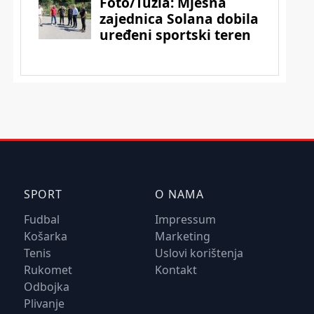
SPORT
O NAMA
Fudbal
Impressum
Košarka
Marketing
Tenis
Uslovi korištenja
Rukomet
Kontakt
Odbojka
Plivanje