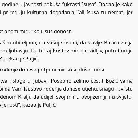
e godine u javnosti pokuša ”ukrasti Isusa”. Dodao je kako
 priređuju kulturna događanja, “ali Isusa tu nema”, jer
st onom miru ”koji Isus donosi“.
šim obiteljima, i u vašoj sredini, da slavlje Božića zasja
ljubavlju. Da bi taj Kristov mir bio vidljiv, potrebno je
 rekao je Puljić.
o rođenje donese potpuni mir srca, duše i uma.
va i sloge u ljubavi. Posebno želimo čestit Božić vama
bi da Vam Isusovo rođenje donese utjehu, snagu i čvrstu
nom Kralju da udijeli svoj mir u ovoj zemlji, i u svijetu,
enosti”, kazao je Puljić.