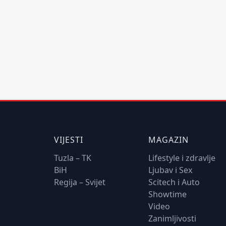
VIJESTI
MAGAZIN
Tuzla – TK
Lifestyle i zdravlje
BiH
Ljubav i Sex
Regija – Svijet
Scitech i Auto
Showtime
Video
Zanimljivosti