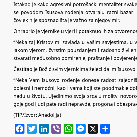
Istakao je kako agresivni potrošački mentalitet svak
se povodom Isusova rođenja otvaraju razni bazari i
čovjek nije spoznao šta je važno za njegov mir.
Ohrabrio je vjernike u vjeri i potaknuo ih za otvoreno
”Neka taj Kristov mi zavlada u vašim savjestima, u va
jakom vjerom, čvrstim pouzdanjem i radosno življenom 
stvarati međusobno pomirenje, praštanje i povjerenje“,
Čestitao je Božić svim vjernicima želeći da im Isusov
”Neka Vam Isusovo rođenje donese radost zajedništ
bolesni i nemoćni, kao i vama koji ste poodmakle do
nadu u životu. Ujedinimo svoja srca u molitvi novorođe
gdje god ljudi pate radi nepravde, progona i obespravlj
(TIP/Izvor: Anadolija)
Facebook
Twitter
LinkedIn
Viber
WhatsApp
Messenger
X
Share