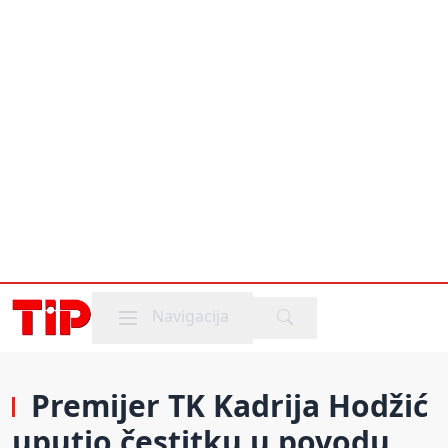
Mobile menu
Navigacija
Premijer TK Kadrija Hodžić
uputio čestitku u povodu