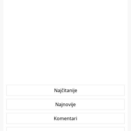
Najčitanije
Najnovije
Komentari