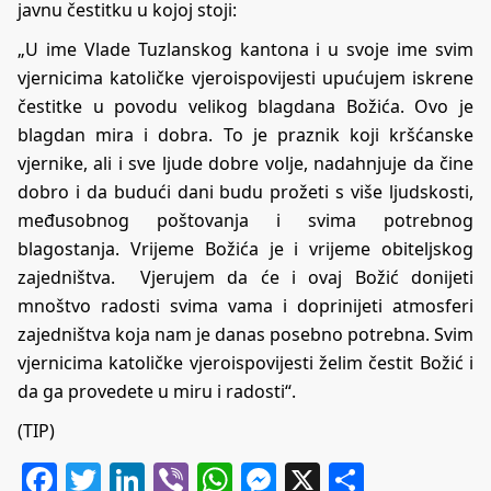
javnu čestitku u kojoj stoji:
„U ime Vlade Tuzlanskog kantona i u svoje ime svim
vjernicima katoličke vjeroispovijesti upućujem iskrene
čestitke u povodu velikog blagdana Božića. Ovo je
blagdan mira i dobra. To je praznik koji kršćanske
vjernike, ali i sve ljude dobre volje, nadahnjuje da čine
dobro i da budući dani budu prožeti s više ljudskosti,
međusobnog poštovanja i svima potrebnog
blagostanja. Vrijeme Božića je i vrijeme obiteljskog
zajedništva. Vjerujem da će i ovaj Božić donijeti
mnoštvo radosti svima vama i doprinijeti atmosferi
zajedništva koja nam je danas posebno potrebna. Svim
vjernicima katoličke vjeroispovijesti želim čestit Božić i
da ga provedete u miru i radosti“.
(TIP)
Facebook
Twitter
LinkedIn
Viber
WhatsApp
Messenger
X
Share