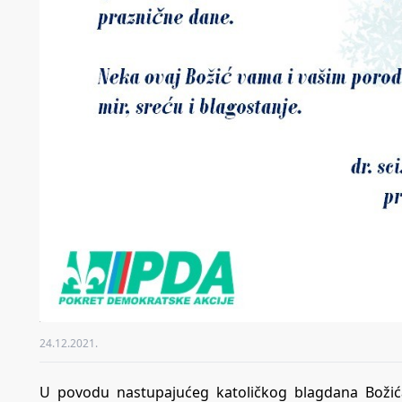
24.12.2021.
U povodu nastupajućeg katoličkog blagdana Božića