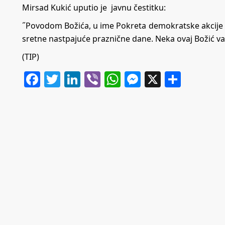
Mirsad Kukić uputio je javnu čestitku:
˝Povodom Božića, u ime Pokreta demokratske akcije i 
sretne nastpajuće praznične dane. Neka ovaj Božić va
(TIP)
Facebook
Twitter
LinkedIn
Viber
WhatsApp
Messenger
X
Share