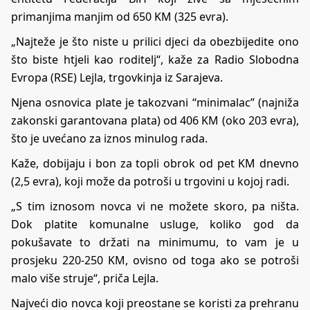
primanjima manjim od 650 KM (325 evra).
„Najteže je što niste u prilici djeci da obezbijedite ono
što biste htjeli kao roditelj“, kaže za Radio Slobodna
Evropa (RSE) Lejla, trgovkinja iz Sarajeva.
Njena osnovica plate je takozvani “minimalac” (najniža
zakonski garantovana plata) od 406 KM (oko 203 evra),
što je uvećano za iznos minulog rada.
Kaže, dobijaju i bon za topli obrok od pet KM dnevno
(2,5 evra), koji može da potroši u trgovini u kojoj radi.
„S tim iznosom novca vi ne možete skoro, pa ništa.
Dok platite komunalne usluge, koliko god da
pokušavate to držati na minimumu, to vam je u
prosjeku 220-250 KM, ovisno od toga ako se potroši
malo više struje“, priča Lejla.
Najveći dio novca koji preostane se koristi za prehranu