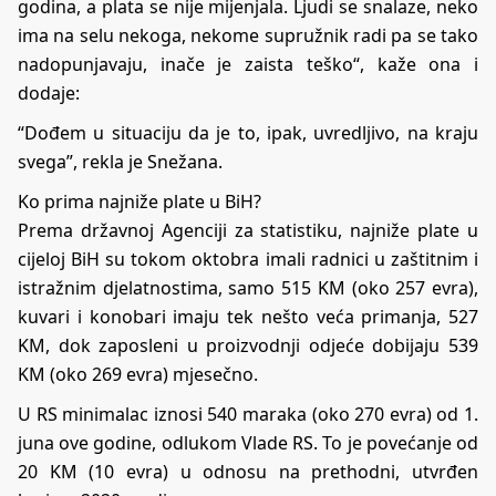
godina, a plata se nije mijenjala. Ljudi se snalaze, neko
ima na selu nekoga, nekome supružnik radi pa se tako
nadopunjavaju, inače je zaista teško“, kaže ona i
dodaje:
“Dođem u situaciju da je to, ipak, uvredljivo, na kraju
svega”, rekla je Snežana.
Ko prima najniže plate u BiH?
Prema državnoj Agenciji za statistiku, najniže plate u
cijeloj BiH su tokom oktobra imali radnici u zaštitnim i
istražnim djelatnostima, samo 515 KM (oko 257 evra),
kuvari i konobari imaju tek nešto veća primanja, 527
KM, dok zaposleni u proizvodnji odjeće dobijaju 539
KM (oko 269 evra) mjesečno.
U RS minimalac iznosi 540 maraka (oko 270 evra) od 1.
juna ove godine, odlukom Vlade RS. To je povećanje od
20 KM (10 evra) u odnosu na prethodni, utvrđen