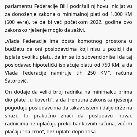
parlamentu Federacije BiH podržali njihovu inicijativu
za donošenje zakona o minimalnoj plati od 1.000 KM
(500 evra), te da bi već početkom 2022. godine ovo
zakonsko rješenje moglo da zaživi.
„Vlada Federacije ima dosta komotnog prostora u
budžetu da oni poslodavcima koji nisu u poziciji da
isplate ovoliku platu, da im se to subvencioniše i da taj
poslodavac hipotetički isplaćuje platu od 750 KM, a da
Vlada Federacije namiruje tih 250 KM“, računa
Šatorović.
On dodaje da veliki broj radnika na minimalcu prima
dio plate „u koverti“, a da trenutna zakonska rješenja
pogoduju poslodavcima da takav sistem i dalje drže na
snazi. To praktično znači da poslodavci novac
radnicima ne uplaćuju preko bankovnih računa, već im
plaćaju “na crno”, bez uplate doprinosa.