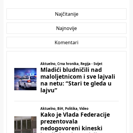
Najčitanije
Najnovije
Komentari