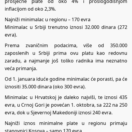
prosječne plate od oko 4% i prošlogodišnjom
inflacijom od oko 2,3%.
Najniži minimalac u regionu – 170 evra
Minimalac u Srbiji trenutno iznosi 32.000 dinara (272
evra).
Prema zvaničnim podacima, više od 350.000
zaposlenih u Srbiji prima ovu platu kao redovnu
zaradu, a najmanje još toliko radnika ima neznatno
veća primanja.
Od 1. januara iduće godine minimalac će porasti, pa će
iznositi 35.000 dinara (oko 300 evra).
Minimalac u Hrvatskoj je daleko najviši, te iznosi 435
evra, u Crnoj Gori je povećan 1. oktobra, sa 222 na 250
evra, dok u Sjevernoj Makedoniji iznosi 240 evra.
Najniži iznos minimalne plate u regionu primaju
stanovnici Kosova – samo 170 evra.