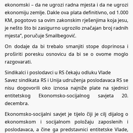
ekonomski – da ne ugrozi radna mjesta i da ne ugrozi
ekonomiju zemlje. Dakle ova plata definitivno, od 1.000
KM, pogotovo sa ovim zakonskim rješenjima koja jesu,
je nešto što bi zasigurno ugrozilo značajan broj radnih
mjesta”, poručuje Smailbegović.
On dodaje da bi trebalo smanjiti stope doprinosa i
proširiti poresku osnovicu da bi se o ovome moglo
razgovarati.
Sindikalci i poslodavci u RS čekaju odluku Vlade
Savez sindikata RS i Unija udruženja poslodavaca RS se
nisu dogovorili oko iznosa najniže plate na sjednici
entitetskog Ekonomsko-socijalnog savjeta 20.
decembra.
Ekonomsko-socijalni savjet je tijelo čiji je cilj dijalog o
ekonomskom i socijalnom položaju zaposlenih i
poslodavaca, a čine ga predstavnici entitetske Vlade,