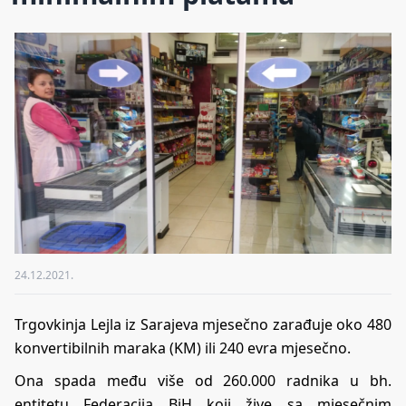
24.12.2021.
Trgovkinja Lejla iz Sarajeva mjesečno zarađuje oko 480
konvertibilnih maraka (KM) ili 240 evra mjesečno.
Ona spada među više od 260.000 radnika u bh.
entitetu Federacija BiH koji žive sa mjesečnim