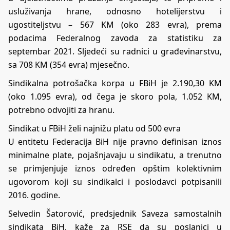
usluživanja hrane, odnosno hotelijerstvu i
ugostiteljstvu – 567 KM (oko 283 evra), prema
podacima Federalnog zavoda za statistiku za
septembar 2021. Sljedeći su radnici u građevinarstvu,
sa 708 KM (354 evra) mjesečno.
Sindikalna potrošačka korpa u FBiH je 2.190,30 KM
(oko 1.095 evra), od čega je skoro pola, 1.052 KM,
potrebno odvojiti za hranu.
Sindikat u FBiH želi najnižu platu od 500 evra
U entitetu Federacija BiH nije pravno definisan iznos
minimalne plate, pojašnjavaju u sindikatu, a trenutno
se primjenjuje iznos određen opštim kolektivnim
ugovorom koji su sindikalci i poslodavci potpisanili
2016. godine.
Selvedin Šatorović, predsjednik Saveza samostalnih
sindikata BiH, kaže za RSE da su poslanici u