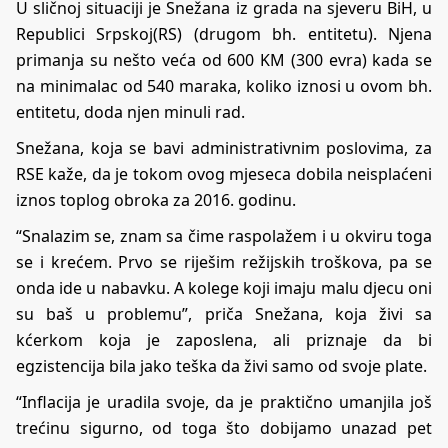
U sličnoj situaciji je Snežana iz grada na sjeveru BiH, u
Republici Srpskoj(RS) (drugom bh. entitetu). Njena
primanja su nešto veća od 600 KM (300 evra) kada se
na minimalac od 540 maraka, koliko iznosi u ovom bh.
entitetu, doda njen minuli rad.
Snežana, koja se bavi administrativnim poslovima, za
RSE kaže, da je tokom ovog mjeseca dobila neisplaćeni
iznos toplog obroka za 2016. godinu.
“Snalazim se, znam sa čime raspolažem i u okviru toga
se i krećem. Prvo se riješim režijskih troškova, pa se
onda ide u nabavku. A kolege koji imaju malu djecu oni
su baš u problemu”, priča Snežana, koja živi sa
kćerkom koja je zaposlena, ali priznaje da bi
egzistencija bila jako teška da živi samo od svoje plate.
“Inflacija je uradila svoje, da je praktično umanjila još
trećinu sigurno, od toga što dobijamo unazad pet