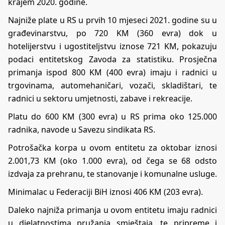
krajem 2020. godine.
Najniže plate u RS u prvih 10 mjeseci 2021. godine su u
građevinarstvu, po 720 KM (360 evra) dok u
hotelijerstvu i ugostiteljstvu iznose 721 KM, pokazuju
podaci entitetskog Zavoda za statistiku. Prosječna
primanja ispod 800 KM (400 evra) imaju i radnici u
trgovinama, automehaničari, vozači, skladištari, te
radnici u sektoru umjetnosti, zabave i rekreacije.
Platu do 600 KM (300 evra) u RS prima oko 125.000
radnika, navode u Savezu sindikata RS.
Potrošačka korpa u ovom entitetu za oktobar iznosi
2.001,73 KM (oko 1.000 evra), od čega se 68 odsto
izdvaja za prehranu, te stanovanje i komunalne usluge.
Minimalac u Federaciji BiH iznosi 406 KM (203 evra).
Daleko najniža primanja u ovom entitetu imaju radnici
u djelatnostima pružanja smještaja, te pripreme i