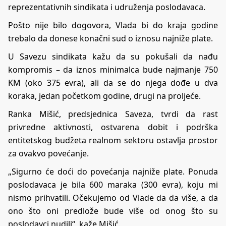
reprezentativnih sindikata i udruženja poslodavaca.
Pošto nije bilo dogovora, Vlada bi do kraja godine
trebalo da donese konačni sud o iznosu najniže plate.
U Savezu sindikata kažu da su pokušali da nađu
kompromis – da iznos minimalca bude najmanje 750
KM (oko 375 evra), ali da se do njega dođe u dva
koraka, jedan početkom godine, drugi na proljeće.
Ranka Mišić, predsjednica Saveza, tvrdi da rast
privredne aktivnosti, ostvarena dobit i podrška
entitetskog budžeta realnom sektoru ostavlja prostor
za ovakvo povećanje.
„Sigurno će doći do povećanja najniže plate. Ponuda
poslodavaca je bila 600 maraka (300 evra), koju mi
nismo prihvatili. Očekujemo od Vlade da da više, a da
ono što oni predlože bude više od onog što su
poslodavci nudili“, kaže Mišić.