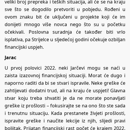
veliki broj prepreka i teških situacija, ali će se na kraju
sve što se dogodilo pretvoriti u pobjedu. Rođeni u
ovom znaku bit će uključeni u projekte koji će im
donijeti mnogo više novca nego što su u početku
očekivali. Poslovna suradnja će također biti vrlo
isplativa, pa Strijelce u sljedećoj godini očekuje ozbiljan
financijski uspjeh.
Jarac
U prvoj polovici 2022. neki Jarčevi mogu se naći u
zaista izazovnoj financijskoj situaciji. Morat će dugo i
naporno raditi da bi se stvari ispravile. Neke greške će
zahtijevati dodatni trud, ali na kraju će uspjeti! Glavna
stvar koju treba shvatiti je da ne morate ponavljati
greške iz prošlosti – fokusirajte se na ono što ste sada
i trenutnu situaciju. Kada
prestanete živjeti prošlosti
,
ispravite greške i naučite lekcije iz njih, slijedi pravi
boljitak. Prijatan financijski rast počet će krajem 2022.