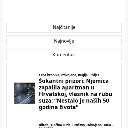
Najčitanije
Najnovije
Komentari