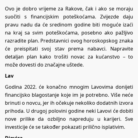
Ovo je dobro vrijeme za Rakove, čak i ako se moraju
suočiti s financijskim poteškoćama. Zvijezde daju
pravu nadu da će sredinom godine biti moguće izaći
na kraj sa svim poteškoćama, posebno ako pažljivo
razradite plan. Predstavnici ovog horoskopskog znaka
će preispitati svoj stav prema nabavci. Napravite
detaljan plan kako trošiti novac za kućanstvo – to
može dovesti do značajne uštede.
Lav
Godina 2022. će konačno mnogim Lavovima donijeti
financijsko blagostanje koje im je potrebno. Više neće
brinuti o novcu, jer ih očekuje nekoliko dodatnih izvora
prihoda. U drugoj polovini godine neki Lavovi će dobiti
nove prilike da ozbiljno
napreduju u karijeri
. Sve
investicije će se također pokazati prilično isplativim.