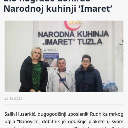
Narodnoj kuhinji ‘Imaret’
22.12.2021.
Salih Husarkić, dugogodišnji uposlenik Rudnika mrkog
uglja “Banovići”, dobitnik je godišnje plakete u svom