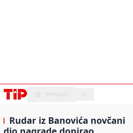
Mobile menu
Navigacija
Rudar iz Banovića novčani
dio nagrade donirao