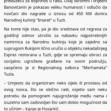
preduzeću za doprinos u radu. Ovaj skromni i vrijedni
Banovićanin je pokazao veliku humanost i odlučio da
novčani dio nagrade u iznosu od 450 KM donira
Narodnoj kuhinji “Imaret” u Tuzli.
Na tome nije stao, pa je dio sredstava od regresa za
godišnji odmor utrošio za nabavku najpotrebnijih
namirnica za Narodnu kuhinju koje je zajedno sa
suprugom Rukijom lično uručio u objektu nekadašnjeg
Expres restorana u Tuzli, gdje se spremaju obroci za
socijalno ugrožene građane na ovom području,
saopćeno je iz Regionalnog odbora “Merhameta”
Tuzla.
– Umjesto da organiziram neko sijelo ili proslavu od
ovog novca, što se obično radi, osjetio sam neku
potrebu da pomognem najugroženije među nama i
izuzetno sam zadovoljan što sam dobio mogućnost da
to učinim – kazao je Husarkić.