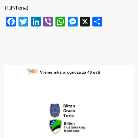
(TIP/Fena)
Facebook
Twitter
LinkedIn
Viber
WhatsApp
Messenger
X
Share