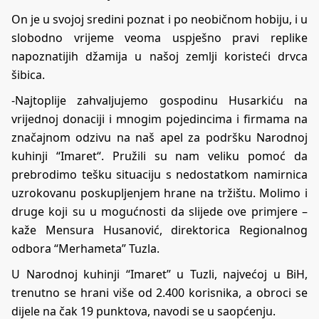
On je u svojoj sredini poznat i po neobičnom hobiju, i u
slobodno vrijeme veoma uspješno pravi replike
napoznatijih džamija u našoj zemlji koristeći drvca
šibica.
-Najtoplije zahvaljujemo gospodinu Husarkiću na
vrijednoj donaciji i mnogim pojedincima i firmama na
značajnom odzivu na naš apel za podršku Narodnoj
kuhinji “Imaret“. Pružili su nam veliku pomoć da
prebrodimo tešku situaciju s nedostatkom namirnica
uzrokovanu poskupljenjem hrane na tržištu. Molimo i
druge koji su u mogućnosti da slijede ove primjere –
kaže Mensura Husanović, direktorica Regionalnog
odbora “Merhameta” Tuzla.
U Narodnoj kuhinji “Imaret” u Tuzli, najvećoj u BiH,
trenutno se hrani više od 2.400 korisnika, a obroci se
dijele na čak 19 punktova, navodi se u saopćenju.