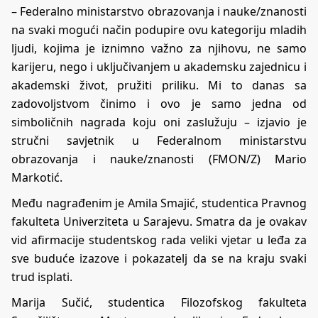
– Federalno ministarstvo obrazovanja i nauke/znanosti
na svaki mogući način podupire ovu kategoriju mladih
ljudi, kojima je iznimno važno za njihovu, ne samo
karijeru, nego i uključivanjem u akademsku zajednicu i
akademski život, pružiti priliku. Mi to danas sa
zadovoljstvom činimo i ovo je samo jedna od
simboličnih nagrada koju oni zaslužuju – izjavio je
stručni savjetnik u Federalnom ministarstvu
obrazovanja i nauke/znanosti (FMON/Z) Mario
Markotić.
Među nagrađenim je Amila Smajić, studentica Pravnog
fakulteta Univerziteta u Sarajevu. Smatra da je ovakav
vid afirmacije studentskog rada veliki vjetar u leđa za
sve buduće izazove i pokazatelj da se na kraju svaki
trud isplati.
Marija Sučić, studentica Filozofskog fakulteta