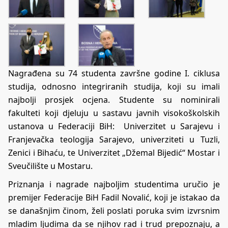
Nagrađena su 74 studenta završne godine I. ciklusa
studija, odnosno integriranih studija, koji su imali
najbolji prosjek ocjena. Studente su nominirali
fakulteti koji djeluju u sastavu javnih visokoškolskih
ustanova u Federaciji BiH: Univerzitet u Sarajevu i
Franjevačka teologija Sarajevo, univerziteti u Tuzli,
Zenici i Bihaću, te Univerzitet „Džemal Bijedić“ Mostar i
Sveučilište u Mostaru.
Priznanja i nagrade najboljim studentima uručio je
premijer Federacije BiH Fadil Novalić, koji je istakao da
se današnjim činom, želi poslati poruka svim izvrsnim
mladim ljudima da se njihov rad i trud prepoznaju, a