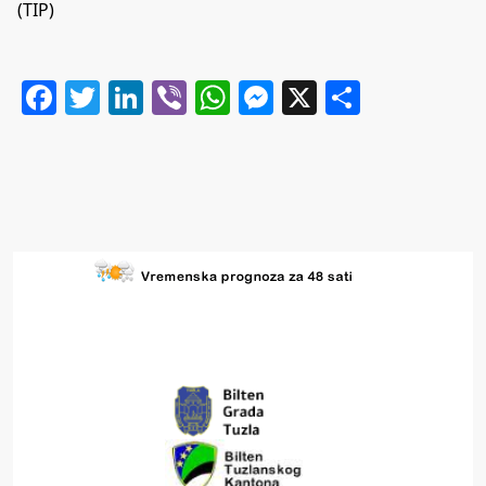
(TIP)
Facebook
Twitter
LinkedIn
Viber
WhatsApp
Messenger
X
Share