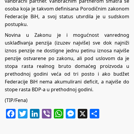
vanbračni partner. Vanbračnim partnerom smatra se
osoba koja je takvom definisana Porodičnim zakonom
Federacije BiH, a svoj status utvrdila je u sudskom
postupku.
Novina u Zakonu je i mogućnost vanrednog
usklađivanja penzija (izuzev najviše) sve dok najniži
iznos penzije ne dostigne jednu petinu iznosa najviše
penzije ostvarene po zakonu, ali pod uslovom da je
stopa rasta realnog bruto domaćeg proizvoda u
prethodnoj godini veća od tri posto i ako budžet
Federacije BiH nema akumulirani deficit, a najviše do
stope rasta BDP-a u prethodnoj godini.
(TIP/Fena)
Facebook
Twitter
LinkedIn
Viber
WhatsApp
Messenger
X
Share