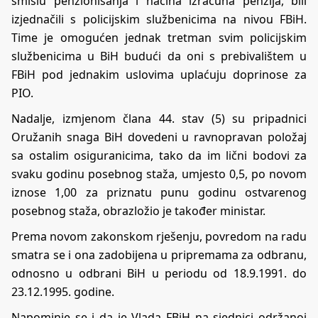
smislu penzionisanja i načina izračuna penzija, bili
izjednačili s policijskim službenicima na nivou FBiH.
Time je omogućen jednak tretman svim policijskim
službenicima u BiH budući da oni s prebivalištem u
FBiH pod jednakim uslovima uplaćuju doprinose za
PIO.
Nadalje, izmjenom člana 44. stav (5) su pripadnici
Oružanih snaga BiH dovedeni u ravnopravan položaj
sa ostalim osiguranicima, tako da im lični bodovi za
svaku godinu posebnog staža, umjesto 0,5, po novom
iznose 1,00 za priznatu punu godinu ostvarenog
posebnog staža, obrazložio je također ministar.
Prema novom zakonskom rješenju, povredom na radu
smatra se i ona zadobijena u pripremama za odbranu,
odnosno u odbrani BiH u periodu od 18.9.1991. do
23.12.1995. godine.
Napominje se i da je Vlada FBiH na sjednici održanoj