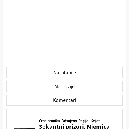
Najčitanije
Najnovije
Komentari