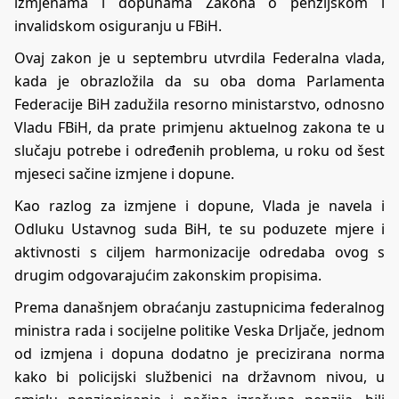
izmjenama i dopunama Zakona o penzijskom i
invalidskom osiguranju u FBiH.
Ovaj zakon je u septembru utvrdila Federalna vlada,
kada je obrazložila da su oba doma Parlamenta
Federacije BiH zadužila resorno ministarstvo, odnosno
Vladu FBiH, da prate primjenu aktuelnog zakona te u
slučaju potrebe i određenih problema, u roku od šest
mjeseci sačine izmjene i dopune.
Kao razlog za izmjene i dopune, Vlada je navela i
Odluku Ustavnog suda BiH, te su poduzete mjere i
aktivnosti s ciljem harmonizacije odredaba ovog s
drugim odgovarajućim zakonskim propisima.
Prema današnjem obraćanju zastupnicima federalnog
ministra rada i socijelne politike Veska Drljače, jednom
od izmjena i dopuna dodatno je precizirana norma
kako bi policijski službenici na državnom nivou, u