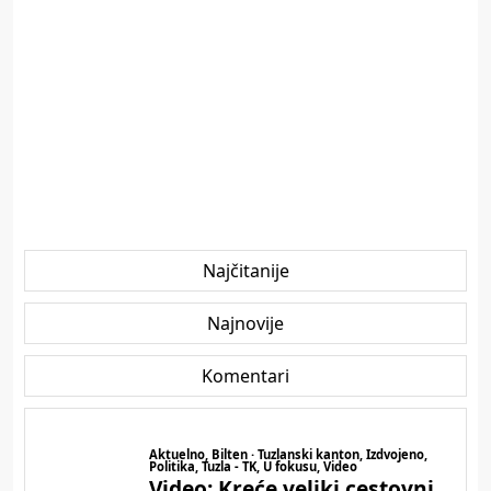
Najčitanije
Najnovije
Komentari