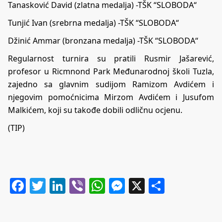
Tanasković David (zlatna medalja) -TŠK “SLOBODA“
Tunjić Ivan (srebrna medalja) -TŠK “SLOBODA“
Džinić Ammar (bronzana medalja) -TŠK “SLOBODA“
Regularnost turnira su pratili Rusmir Jašarević,
profesor u Ricmnond Park Međunarodnoj školi Tuzla,
zajedno sa glavnim sudijom Ramizom Avdićem i
njegovim pomoćnicima Mirzom Avdićem i Jusufom
Malkićem, koji su takođe dobili odličnu ocjenu.
(TIP)
Facebook
Twitter
LinkedIn
Viber
WhatsApp
Messenger
X
Share