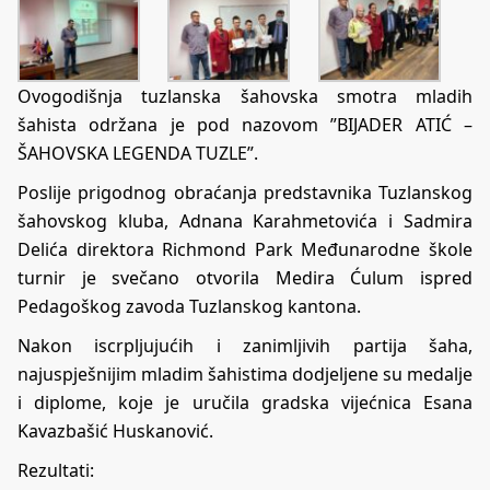
Ovogodišnja tuzlanska šahovska smotra mladih
šahista održana je pod nazovom ”BIJADER ATIĆ –
ŠAHOVSKA LEGENDA TUZLE”.
Poslije prigodnog obraćanja predstavnika Tuzlanskog
šahovskog kluba, Adnana Karahmetovića i Sadmira
Delića direktora Richmond Park Međunarodne škole
turnir je svečano otvorila Medira Ćulum ispred
Pedagoškog zavoda Tuzlanskog kantona.
Nakon iscrpljujućih i zanimljivih partija šaha,
najuspješnijim mladim šahistima dodjeljene su medalje
i diplome, koje je uručila gradska vijećnica Esana
Kavazbašić Huskanović.
Rezultati: