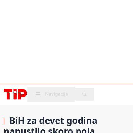
Mobile menu
Navigacija
BiH za devet godina
napustilo skoro pola