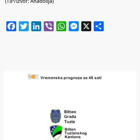
(TIP/Izvor: Anadolija)
Facebook
Twitter
LinkedIn
Viber
WhatsApp
Messenger
X
Share