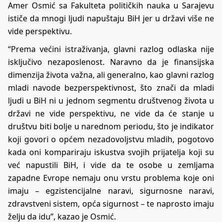
Amer Osmić sa Fakulteta političkih nauka u Sarajevu
ističe da mnogi ljudi napuštaju BiH jer u državi više ne
vide perspektivu.
“Prema većini istraživanja, glavni razlog odlaska nije
isključivo nezaposlenost. Naravno da je finansijska
dimenzija života važna, ali generalno, kao glavni razlog
mladi navode bezperspektivnost, što znači da mladi
ljudi u BiH ni u jednom segmentu društvenog života u
državi ne vide perspektivu, ne vide da će stanje u
društvu biti bolje u narednom periodu, što je indikator
koji govori o općem nezadovoljstvu mladih, pogotovo
kada oni kompariraju iskustva svojih prijatelja koji su
već napustili BiH, i vide da te osobe u zemljama
zapadne Evrope nemaju onu vrstu problema koje oni
imaju – egzistencijalne naravi, sigurnosne naravi,
zdravstveni sistem, opća sigurnost – te naprosto imaju
želju da idu”, kazao je Osmić.