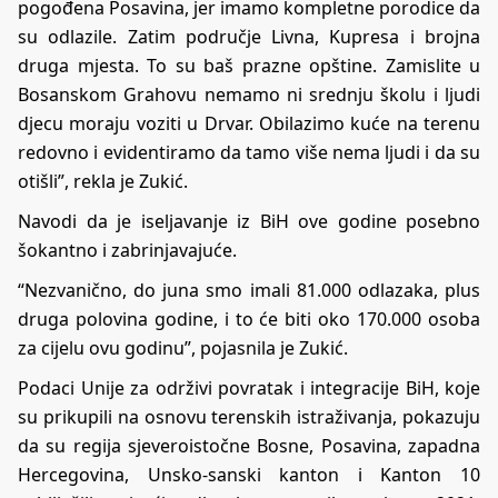
pogođena Posavina, jer imamo kompletne porodice da
su odlazile. Zatim područje Livna, Kupresa i brojna
druga mjesta. To su baš prazne opštine. Zamislite u
Bosanskom Grahovu nemamo ni srednju školu i ljudi
djecu moraju voziti u Drvar. Obilazimo kuće na terenu
redovno i evidentiramo da tamo više nema ljudi i da su
otišli”, rekla je Zukić.
Navodi da je iseljavanje iz BiH ove godine posebno
šokantno i zabrinjavajuće.
“Nezvanično, do juna smo imali 81.000 odlazaka, plus
druga polovina godine, i to će biti oko 170.000 osoba
za cijelu ovu godinu”, pojasnila je Zukić.
Podaci Unije za održivi povratak i integracije BiH, koje
su prikupili na osnovu terenskih istraživanja, pokazuju
da su regija sjeveroistočne Bosne, Posavina, zapadna
Hercegovina, Unsko-sanski kanton i Kanton 10