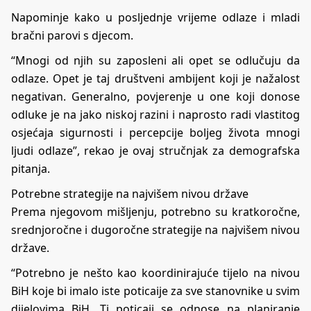
Napominje kako u posljednje vrijeme odlaze i mladi
bračni parovi s djecom.
“Mnogi od njih su zaposleni ali opet se odlučuju da
odlaze. Opet je taj društveni ambijent koji je nažalost
negativan. Generalno, povjerenje u one koji donose
odluke je na jako niskoj razini i naprosto radi vlastitog
osjećaja sigurnosti i percepcije boljeg života mnogi
ljudi odlaze”, rekao je ovaj stručnjak za demografska
pitanja.
Potrebne strategije na najvišem nivou države
Prema njegovom mišljenju, potrebno su kratkoročne,
srednjoročne i dugoročne strategije na najvišem nivou
države.
“Potrebno je nešto kao koordinirajuće tijelo na nivou
BiH koje bi imalo iste poticaije za sve stanovnike u svim
dijelovima BiH. Ti poticaji se odnose na planiranje