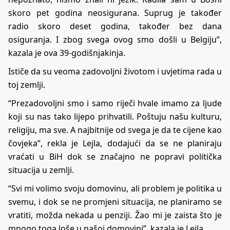
skoro pet godina neosigurana. Suprug je također
radio skoro deset godina, također bez dana
osiguranja. I zbog svega ovog smo došli u Belgiju”,
kazala je ova 39-godišnjakinja.
Ističe da su veoma zadovoljni životom i uvjetima rada u
toj zemlji.
“Prezadovoljni smo i samo riječi hvale imamo za ljude
koji su nas tako lijepo prihvatili. Poštuju našu kulturu,
religiju, ma sve. A najbitnije od svega je da te cijene kao
čovjeka”, rekla je Lejla, dodajući da se ne planiraju
vraćati u BiH dok se značajno ne popravi politička
situacija u zemlji.
“Svi mi volimo svoju domovinu, ali problem je politika u
svemu, i dok se ne promjeni situacija, ne planiramo se
vratiti, možda nekada u penziji. Žao mi je zaista što je
mnogo toga loše u našoj domovini”, kazala je Lejla.