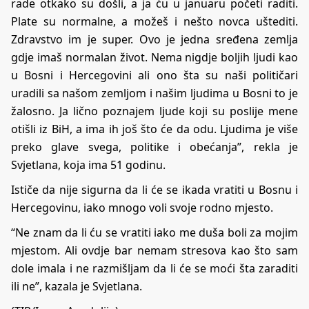
rade otkako su došli, a ja ću u januaru početi raditi.
Plate su normalne, a možeš i nešto novca uštediti.
Zdravstvo im je super. Ovo je jedna sređena zemlja
gdje imaš normalan život. Nema nigdje boljih ljudi kao
u Bosni i Hercegovini ali ono šta su naši političari
uradili sa našom zemljom i našim ljudima u Bosni to je
žalosno. Ja lično poznajem ljude koji su poslije mene
otišli iz BiH, a ima ih još što će da odu. Ljudima je više
preko glave svega, politike i obećanja”, rekla je
Svjetlana, koja ima 51 godinu.
Ističe da nije sigurna da li će se ikada vratiti u Bosnu i
Hercegovinu, iako mnogo voli svoje rodno mjesto.
“Ne znam da li ću se vratiti iako me duša boli za mojim
mjestom. Ali ovdje bar nemam stresova kao što sam
dole imala i ne razmišljam da li će se moći šta zaraditi
ili ne”, kazala je Svjetlana.