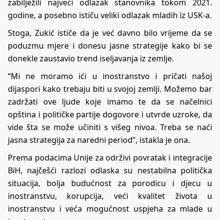
zabilježili najveći odlazak stanovnika tokom 2021.
godine, a posebno ističu veliki odlazak mladih iz USK-a.
Stoga, Zukić ističe da je već davno bilo vrijeme da se
poduzmu mjere i donesu jasne strategije kako bi se
donekle zaustavio trend iseljavanja iz zemlje.
“Mi ne moramo ići u inostranstvo i pričati našoj
dijaspori kako trebaju biti u svojoj zemlji. Možemo bar
zadržati ove ljude koje imamo te da se načelnici
opština i političke partije dogovore i utvrde uzroke, da
vide šta se može učiniti s višeg nivoa. Treba se naći
jasna strategija za naredni period”, istakla je ona.
Prema podacima Unije za održivi povratak i integracije
BiH, najčešći razlozi odlaska su nestabilna politička
situacija, bolja budućnost za porodicu i djecu u
inostranstvu, korupcija, veći kvalitet života u
inostranstvu i veća mogućnost uspjeha za mlade u