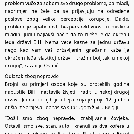
problem vuče za sobom sve druge probleme, pa mladi,
naprimjer, ne žele da se prijavljuju na određene
poslove zbog velike percepcije korupcije. Dakle,
problem je apatičnost, bezperspektivnost u mislima
mladih ljudi i najlakši način da to riješe je da okrenu
leđa državi BiH. Nema veće kazne za jednu državu
nego kad vam vaš državljanin, građanin kaže ‘ja
okrećem leđa vlastitoj državi i tražim boljitak u nekoj
drugoj”, kazao je Osmić.
Odlazak zbog nepravde
Brojni su primjeri osoba koje su proteklih godina
napustile BiH i nastavile živjeti i raditi u nekoj drugoj
državi. Jedna od njih je i Lejla koja je prije 12 godina
otišla iz Sarajeva i danas sa suprugom živi u Belgiji.
“Došli smo zbog nepravde, izrabljivanja čovjeka.
Ostavili smo sve, stan, auto i krenuli sa dva kofera u
nepoznato, nismo znali ni jezik. Radila sam u Bosni