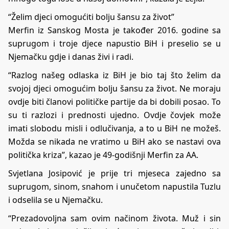
“Želim djeci omogućiti bolju šansu za život”
Merfin iz Sanskog Mosta je također 2016. godine sa
suprugom i troje djece napustio BiH i preselio se u
Njemačku gdje i danas živi i radi.
“Razlog našeg odlaska iz BiH je bio taj što želim da
svojoj djeci omogućim bolju šansu za život. Ne moraju
ovdje biti članovi političke partije da bi dobili posao. To
su ti razlozi i prednosti ujedno. Ovdje čovjek može
imati slobodu misli i odlučivanja, a to u BiH ne možeš.
Možda se nikada ne vratimo u BiH ako se nastavi ova
politička kriza”, kazao je 49-godišnji Merfin za AA.
Svjetlana Josipović je prije tri mjeseca zajedno sa
suprugom, sinom, snahom i unučetom napustila Tuzlu
i odselila se u Njemačku.
“Prezadovoljna sam ovim načinom života. Muž i sin