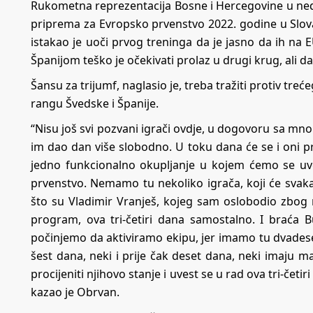
Rukometna reprezentacija Bosne i Hercegovine u nedjel
priprema za Evropsko prvenstvo 2022. godine u Slov
istakao je uoči prvog treninga da je jasno da ih na
Španijom teško je očekivati prolaz u drugi krug, ali d
Šansu za trijumf, naglasio je, treba tražiti protiv trećeg
rangu Švedske i Španije.
“Nisu još svi pozvani igrači ovdje, u dogovoru sa mno
im dao dan više slobodno. U toku dana će se i oni p
jedno funkcionalno okupljanje u kojem ćemo se uv
prvenstvo. Nemamo tu nekoliko igrača, koji će svaka
što su Vladimir Vranješ, kojeg sam oslobodio zbog
program, ova tri-četiri dana samostalno. I braća B
počinjemo da aktiviramo ekipu, jer imamo tu dvadeseta
šest dana, neki i prije čak deset dana, neki imaju 
procijeniti njihovo stanje i uvest se u rad ova tri-četir
kazao je Obrvan.