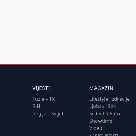
VIJESTI
MAGAZIN
Tuzla – TK
Lifestyle i zdravlje
BiH
Ljubav i Sex
Regija – Svijet
Scitech i Auto
Showtime
Video
Zanimljivosti