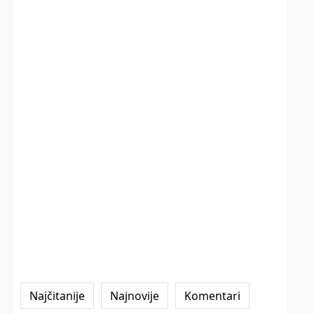
Najčitanije
Najnovije
Komentari