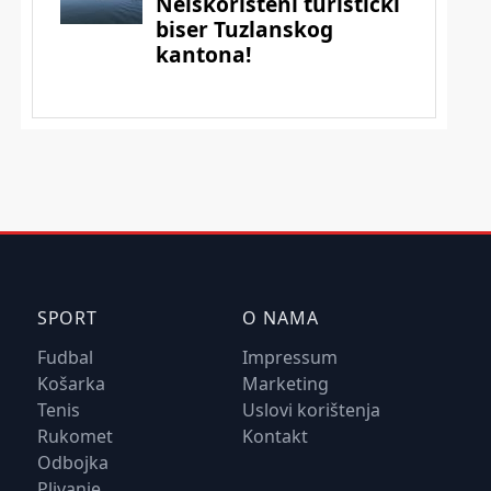
SPORT
O NAMA
Fudbal
Impressum
Košarka
Marketing
Tenis
Uslovi korištenja
Rukomet
Kontakt
Odbojka
Plivanje