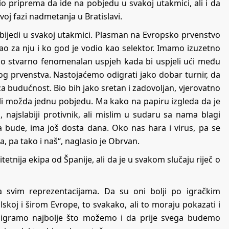
io priprema da ide na pobjedu u svakoj utakmici, ali i da
rvoj fazi nadmetanja u Bratislavi.
bijedi u svakoj utakmici. Plasman na Evropsko prvenstvo
ao za nju i ko god je vodio kao selektor. Imamo izuzetno
 bio stvarno fenomenalan uspjeh kada bi uspjeli ući među
og prvenstva. Nastojaćemo odigrati jako dobar turnir, da
za budućnost. Bio bih jako sretan i zadovoljan, vjerovatno
varili možda jednu pobjedu. Ma kako na papiru izgleda da je
 najslabiji protivnik, ali mislim u sudaru sa nama blagi
a bude, ima još dosta dana. Oko nas hara i virus, pa se
, pa tako i naš“, naglasio je Obrvan.
etnija ekipa od Španije, ali da je u svakom slučaju riječ o
svim reprezentacijama. Da su oni bolji po igračkim
skoj i širom Evrope, to svakako, ali to moraju pokazati i
odigramo najbolje što možemo i da prije svega budemo