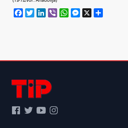
(TIP/Izvor: Anadolija)
Facebook
Twitter
LinkedIn
Viber
WhatsApp
Messenger
X
Share