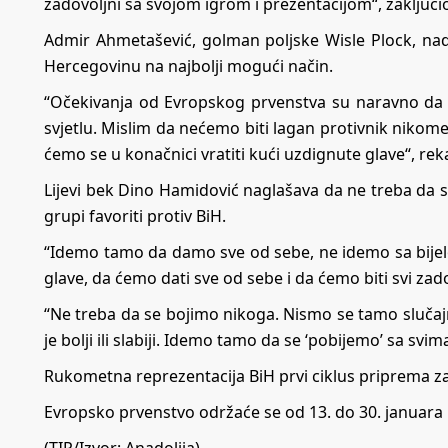
zadovoljni sa svojom igrom i prezentacijom“, zaključi
Admir Ahmetašević, golman poljske Wisle Plock, na
Hercegovinu na najbolji mogući način.
“Očekivanja od Evropskog prvenstva su naravno d
svjetlu. Mislim da nećemo biti lagan protivnik niko
ćemo se u konačnici vratiti kući uzdignute glave“, re
Lijevi bek Dino Hamidović naglašava da ne treba da s
grupi favoriti protiv BiH.
“Idemo tamo da damo sve od sebe, ne idemo sa bije
glave, da ćemo dati sve od sebe i da ćemo biti svi zado
“Ne treba da se bojimo nikoga. Nismo se tamo slučaj
je bolji ili slabiji. Idemo tamo da se ‘pobijemo’ sa svi
Rukometna reprezentacija BiH prvi ciklus priprema z
Evropsko prvenstvo održaće se od 13. do 30. januara