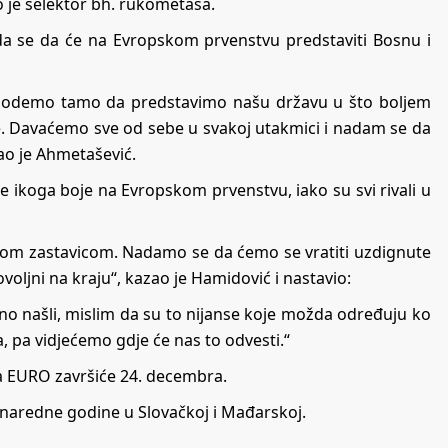
o je selektor bh. rukometaša.
da se da će na Evropskom prvenstvu predstaviti Bosnu i
a odemo tamo da predstavimo našu državu u što boljem
me. Davaćemo sve od sebe u svakoj utakmici i nadam se da
kao je Ahmetašević.
e ikoga boje na Evropskom prvenstvu, iako su svi rivali u
lom zastavicom. Nadamo se da ćemo se vratiti uzdignute
voljni na kraju“, kazao je Hamidović i nastavio:
no našli, mislim da su to nijanse koje možda određuju ko
ma, pa vidjećemo gdje će nas to odvesti.“
a EURO završiće 24. decembra.
 naredne godine u Slovačkoj i Mađarskoj.