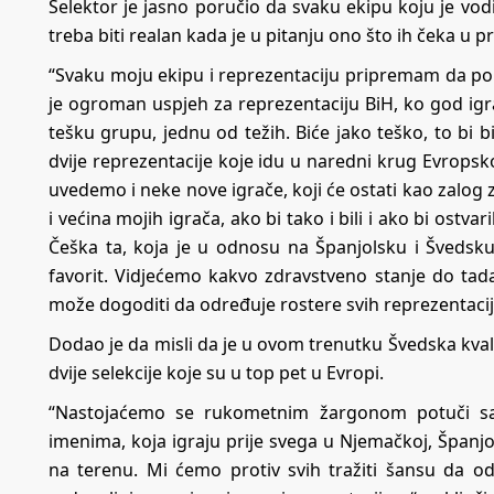
Selektor je jasno poručio da svaku ekipu koju je vod
treba biti realan kada je u pitanju ono što ih čeka u p
“Svaku moju ekipu i reprezentaciju pripremam da po
je ogroman uspjeh za reprezentaciju BiH, ko god igr
tešku grupu, jednu od težih. Biće jako teško, to bi
dvije reprezentacije koje idu u naredni krug Evropsk
uvedemo i neke nove igrače, koji će ostati kao zalog 
i većina mojih igrača, ako bi tako i bili i ako bi ost
Češka ta, koja je u odnosu na Španjolsku i Švedsku,
favorit. Vidjećemo kakvo zdravstveno stanje do tad
može dogoditi da određuje rostere svih reprezentacija
Dodao je da misli da je u ovom trenutku Švedska kvalit
dvije selekcije koje su u top pet u Evropi.
“Nastojaćemo se rukometnim žargonom potuči sa 
imenima, koja igraju prije svega u Njemačkoj, Španjol
na terenu. Mi ćemo protiv svih tražiti šansu da 