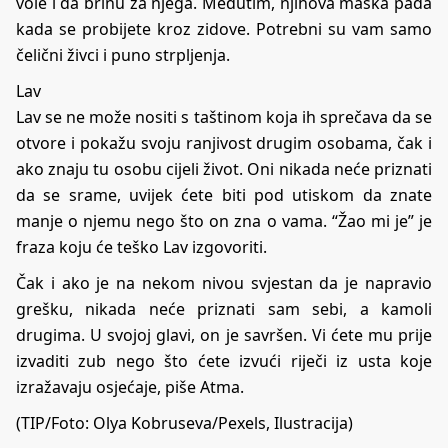
vole i da brinu za njega. Međutim, njihova maska pada
kada se probijete kroz zidove. Potrebni su vam samo
čelični živci i puno strpljenja.
Lav
Lav se ne može nositi s taštinom koja ih sprečava da se
otvore i pokažu svoju ranjivost drugim osobama, čak i
ako znaju tu osobu cijeli život. Oni nikada neće priznati
da se srame, uvijek ćete biti pod utiskom da znate
manje o njemu nego što on zna o vama. “Žao mi je” je
fraza koju će teško Lav izgovoriti.
Čak i ako je na nekom nivou svjestan da je napravio
grešku, nikada neće priznati sam sebi, a kamoli
drugima. U svojoj glavi, on je savršen. Vi ćete mu prije
izvaditi zub nego što ćete izvući riječi iz usta koje
izražavaju osjećaje, piše
Atma
.
(TIP/Foto: Olya Kobruseva/Pexels, Ilustracija)