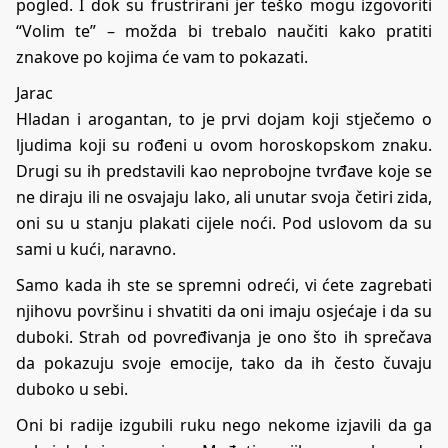
pogled. I dok su frustrirani jer teško mogu izgovoriti
“Volim te” – možda bi trebalo naučiti kako pratiti
znakove po kojima će vam to pokazati.
Jarac
Hladan i arogantan, to je prvi dojam koji stječemo o
ljudima koji su rođeni u ovom horoskopskom znaku.
Drugi su ih predstavili kao neprobojne tvrđave koje se
ne diraju ili ne osvajaju lako, ali unutar svoja četiri zida,
oni su u stanju plakati cijele noći. Pod uslovom da su
sami u kući, naravno.
Samo kada ih ste se spremni odreći, vi ćete zagrebati
njihovu površinu i shvatiti da oni imaju osjećaje i da su
duboki. Strah od povređivanja je ono što ih sprečava
da pokazuju svoje emocije, tako da ih često čuvaju
duboko u sebi.
Oni bi radije izgubili ruku nego nekome izjavili da ga