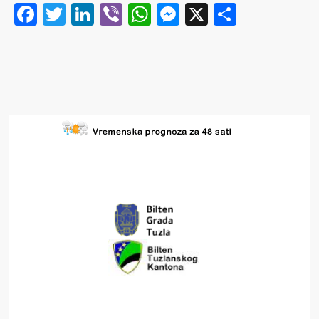
Facebook
Twitter
LinkedIn
Viber
WhatsApp
Messenger
X
Share