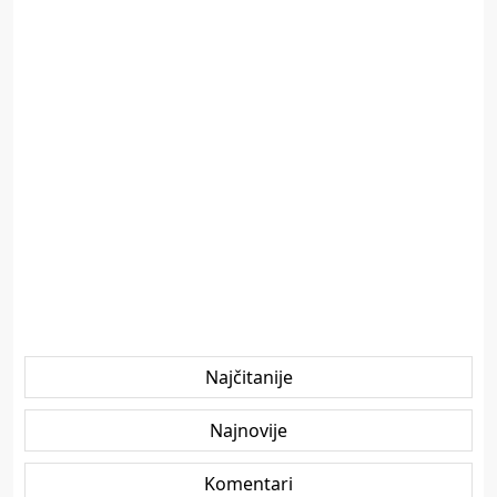
Najčitanije
Najnovije
Komentari