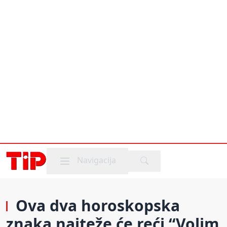
Mobile menu
Navigacija
Ova dva horoskopska
znaka najteže će reći “Volim