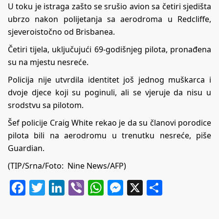
U toku je istraga zašto se srušio avion sa četiri sjedišta
ubrzo nakon polijetanja sa aerodroma u Redcliffe,
sjeveroistočno od Brisbanea.
Četiri tijela, uključujući 69-godišnjeg pilota, pronađena
su na mjestu nesreće.
Policija nije utvrdila identitet još jednog muškarca i
dvoje djece koji su poginuli, ali se vjeruje da nisu u
srodstvu sa pilotom.
Šef policije Craig White rekao je da su članovi porodice
pilota bili na aerodromu u trenutku nesreće, piše
Guardian.
(TIP/Srna/Foto: Nine News/AFP)
Facebook
Twitter
LinkedIn
Viber
WhatsApp
Messenger
X
Share