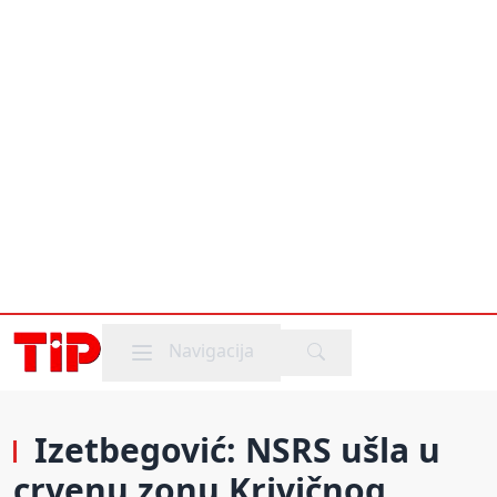
Mobile menu
Navigacija
Izetbegović: NSRS ušla u
crvenu zonu Krivičnog