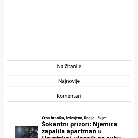
Najčitanije
Najnovije
Komentari