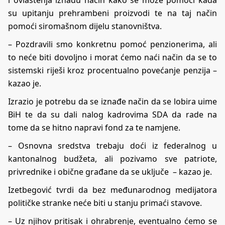
i ovlaštenja iznađu način kako se može pomoći kada
su upitanju prehrambeni proizvodi te na taj način
pomoći siromašnom dijelu stanovništva.
– Pozdravili smo konkretnu pomoć penzionerima, ali
to neće biti dovoljno i morat ćemo naći način da se to
sistemski riješi kroz procentualno povećanje penzija –
kazao je.
Izrazio je potrebu da se iznađe način da se lobira uime
BiH te da su dali nalog kadrovima SDA da rade na
tome da se hitno napravi fond za te namjene.
– Osnovna sredstva trebaju doći iz federalnog u
kantonalnog budžeta, ali pozivamo sve patriote,
privrednike i obične građane da se uključe – kazao je.
Izetbegović tvrdi da bez međunarodnog medijatora
političke stranke neće biti u stanju primaći stavove.
– Uz njihov pritisak i ohrabrenje, eventualno ćemo se