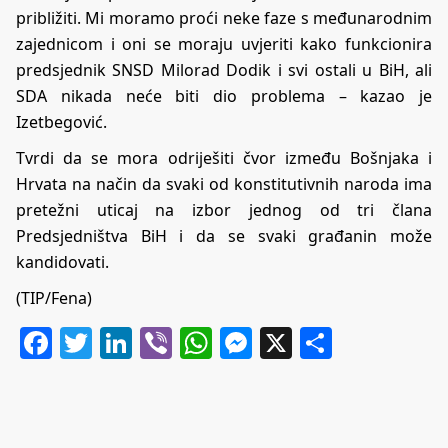
približiti. Mi moramo proći neke faze s međunarodnim
zajednicom i oni se moraju uvjeriti kako funkcionira
predsjednik SNSD Milorad Dodik i svi ostali u BiH, ali
SDA nikada neće biti dio problema – kazao je
Izetbegović.
Tvrdi da se mora odriješiti čvor između Bošnjaka i
Hrvata na način da svaki od konstitutivnih naroda ima
pretežni uticaj na izbor jednog od tri člana
Predsjedništva BiH i da se svaki građanin može
kandidovati.
(TIP/Fena)
Facebook
Twitter
LinkedIn
Viber
WhatsApp
Messenger
X
Share