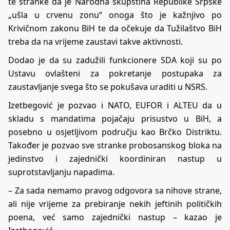
te stranke da je Narodna skupština Republike Srpske
„ušla u crvenu zonu“ onoga što je kažnjivo po
Krivičnom zakonu BiH te da očekuje da Tužilaštvo BiH
treba da na vrijeme zaustavi takve aktivnosti.
Dodao je da su zadužili funkcionere SDA koji su po
Ustavu ovlašteni za pokretanje postupaka za
zaustavljanje svega što se pokušava uraditi u NSRS.
Izetbegović je pozvao i NATO, EUFOR i ALTEU da u
skladu s mandatima pojačaju prisustvo u BiH, a
posebno u osjetljivom području kao Brčko Distriktu.
Također je pozvao sve stranke probosanskog bloka na
jedinstvo i zajednički koordiniran nastup u
suprotstavljanju napadima.
– Za sada nemamo pravog odgovora sa nihove strane,
ali nije vrijeme za prebiranje nekih jeftinih političkih
poena, već samo zajednički nastup – kazao je