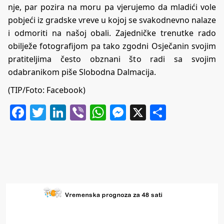
nje, par pozira na moru pa vjerujemo da mladići vole
pobjeći iz gradske vreve u kojoj se svakodnevno nalaze
i odmoriti na našoj obali. Zajedničke trenutke rado
obilježe fotografijom pa tako zgodni Osječanin svojim
pratiteljima često obznani što radi sa svojim
odabranikom piše
Slobodna Dalmacija
.
(TIP/Foto: Facebook)
Facebook
Twitter
LinkedIn
Viber
WhatsApp
Messenger
X
Share