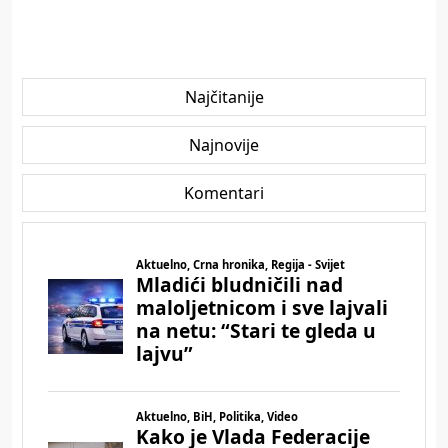
Najčitanije
Najnovije
Komentari