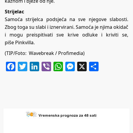
kaznom i bježe od nje.
Strijelac
Samoća strijelca podsjeća na sve njegove slabosti.
Zbog toga su slabi i iznervirani. Samoća je njima okidač
i mogu preispitivati sve krive odluke i kriviti se,
piše
Pinkvilla
.
(TIP/Foto: Wavebreak / Profimedia)
Facebook
Twitter
LinkedIn
Viber
WhatsApp
Messenger
X
Share