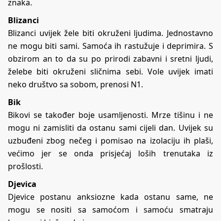
znaka.
Blizanci
Blizanci uvijek žele biti okruženi ljudima. Jednostavno
ne mogu biti sami. Samoća ih rastužuje i deprimira. S
obzirom an to da su po prirodi zabavni i sretni ljudi,
želebe biti okruženi sličnima sebi. Vole uvijek imati
neko društvo sa sobom, prenosi N1.
Bik
Bikovi se također boje usamljenosti. Mrze tišinu i ne
mogu ni zamisliti da ostanu sami cijeli dan. Uvijek su
uzbuđeni zbog nečeg i pomisao na izolaciju ih plaši,
većimo jer se onda prisjećaj loših trenutaka iz
prošlosti.
Djevica
Djevice postanu anksiozne kada ostanu same, ne
mogu se nositi sa samoćom i samoću smatraju