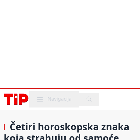
Mobile menu
Navigacija
Četiri horoskopska znaka
koja strahuju od samoće