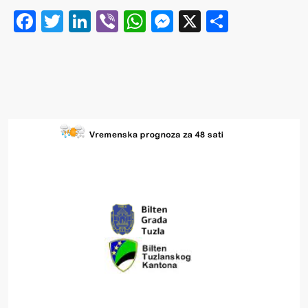
Facebook
Twitter
LinkedIn
Viber
WhatsApp
Messenger
X
Share