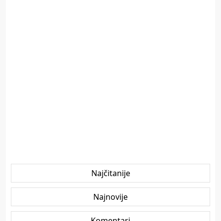
Najčitanije
Najnovije
Komentari