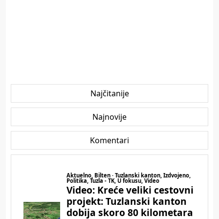
Najčitanije
Najnovije
Komentari