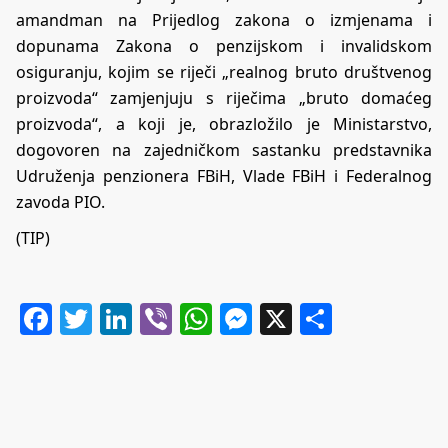
amandman na Prijedlog zakona o izmjenama i
dopunama Zakona o penzijskom i invalidskom
osiguranju, kojim se riječi „realnog bruto društvenog
proizvoda“ zamjenjuju s riječima „bruto domaćeg
proizvoda“, a koji je, obrazložilo je Ministarstvo,
dogovoren na zajedničkom sastanku predstavnika
Udruženja penzionera FBiH, Vlade FBiH i Federalnog
zavoda PIO.
(TIP)
Facebook
Twitter
LinkedIn
Viber
WhatsApp
Messenger
X
Share