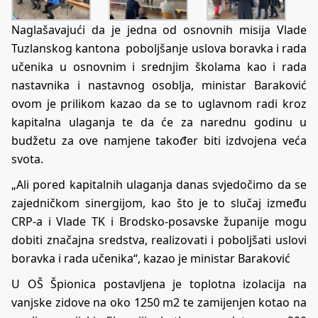
Naglašavajući da je jedna od osnovnih misija Vlade
Tuzlanskog kantona poboljšanje uslova boravka i rada
učenika u osnovnim i srednjim školama kao i rada
nastavnika i nastavnog osoblja, ministar Baraković
ovom je prilikom kazao da se to uglavnom radi kroz
kapitalna ulaganja te da će za narednu godinu u
budžetu za ove namjene također biti izdvojena veća
svota.
„Ali pored kapitalnih ulaganja danas svjedočimo da se
zajedničkom sinergijom, kao što je to slučaj između
CRP-a i Vlade TK i Brodsko-posavske županije mogu
dobiti značajna sredstva, realizovati i poboljšati uslovi
boravka i rada učenika“, kazao je ministar Baraković
U OŠ Špionica postavljena je toplotna izolacija na
vanjske zidove na oko 1250 m2 te zamijenjen kotao na