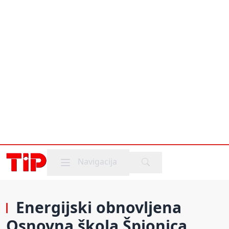
Mobile menu
Navigacija
Energijski obnovljena
Osnovna škola Špionica