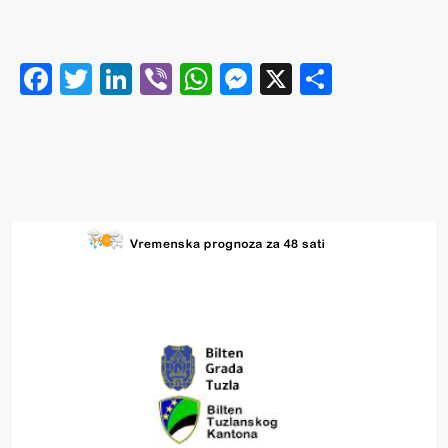
Facebook
Twitter
LinkedIn
Viber
WhatsApp
Messenger
X
Share