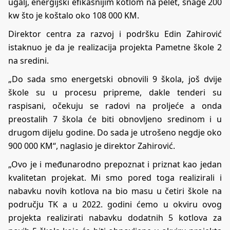
ugalj, energijski efikasnijim kotlom na pelet, snage 200
kw što je koštalo oko 108 000 KM.
Direktor centra za razvoj i podršku Edin Zahirović
istaknuo je da je realizacija projekta Pametne škole 2
na sredini.
„Do sada smo energetski obnovili 9 škola, još dvije
škole su u procesu pripreme, dakle tenderi su
raspisani, očekuju se radovi na proljeće a onda
preostalih 7 škola će biti obnovljeno sredinom i u
drugom dijelu godine. Do sada je utrošeno negdje oko
900 000 KM“, naglasio je direktor Zahirović.
„Ovo je i međunarodno prepoznat i priznat kao jedan
kvalitetan projekat. Mi smo pored toga realizirali i
nabavku novih kotlova na bio masu u četiri škole na
području TK a u 2022. godini ćemo u okviru ovog
projekta realizirati nabavku dodatnih 5 kotlova za