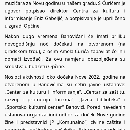
muzičara za Novu godinu u našem gradu. S Ćurićem je
ugovor potpisao direktor Centra za kulturu i
informisanje Eniz Gabeljić, a potpisivanje je upriličeno
u zgradi Općine.
Nakon dugo vremena Banovićani će imati priliku
novogodišnju noć dočekati na otvorenom (na
gradskom trgu), a osim Amela Ćurića zabavljat će ih i
domaći izvođači. Za ovu namjenu obezbijeđena su
sredstva u budžetu Opčine.
Nosioci aktivnosti oko dočeka Nove 2022. godine na
otvorenom u Banovićima su četiri javne ustanove:
„Centar za kulturu i informisanje“, „Centar za zaštitu,
razvoj i promociju turizma“, „Javna biblioteka“ i
„Sportsko kulturni centar“ Banovići. Pored navedenih
ustanova organizacioni odbor za doček Nove godine
čine i predstavnici JP „Komunalno“, civilne zaštite i
pomoćnici općinskog načelnika. Pripreme se odvijaju