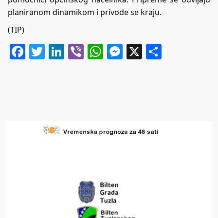
planiranom dinamikom i privode se kraju.
(TIP)
Facebook
Twitter
LinkedIn
Viber
WhatsApp
Messenger
X
Share