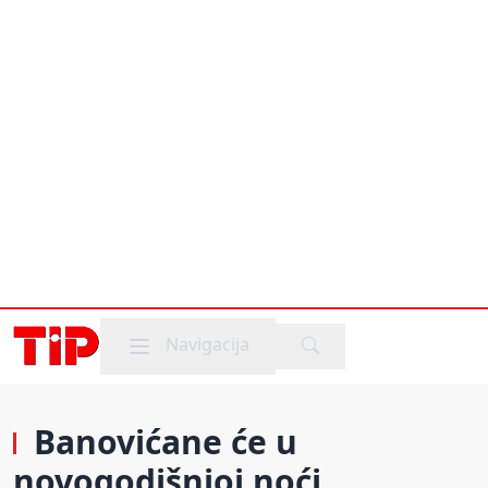
Mobile menu
Navigacija
Banovićane će u
novogodišnjoj noći