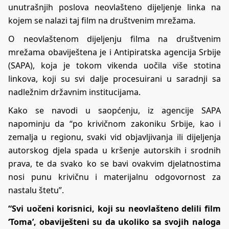
unutrašnjih poslova neovlašteno dijeljenje linka na
kojem se nalazi taj film na društvenim mrežama.
O neovlaštenom dijeljenju filma na društvenim
mrežama obaviještena je i Antipiratska agencija Srbije
(SAPA), koja je tokom vikenda uočila više stotina
linkova, koji su svi dalje procesuirani u saradnji sa
nadležnim državnim institucijama.
Kako se navodi u saopćenju, iz agencije SAPA
napominju da “po krivičnom zakoniku Srbije, kao i
zemalja u regionu, svaki vid objavljivanja ili dijeljenja
autorskog djela spada u kršenje autorskih i srodnih
prava, te da svako ko se bavi ovakvim djelatnostima
nosi punu krivičnu i materijalnu odgovornost za
nastalu štetu”.
“Svi uočeni korisnici, koji su neovlašteno delili film
‘Toma’, obaviješteni su da ukoliko sa svojih naloga