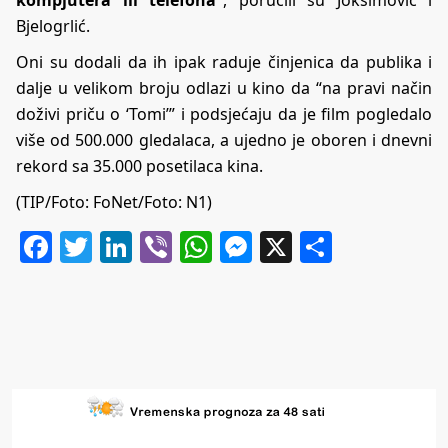
Bjelogrlić.
Oni su dodali da ih ipak raduje činjenica da publika i
dalje u velikom broju odlazi u kino da “na pravi način
doživi priču o ‘Tomi’” i podsjećaju da je film pogledalo
više od 500.000 gledalaca, a ujedno je oboren i dnevni
rekord sa 35.000 posetilaca kina.
(TIP/Foto: FoNet/Foto: N1)
Facebook
Twitter
LinkedIn
Viber
WhatsApp
Messenger
X
Share