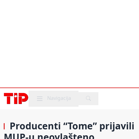
Mobile menu
Navigacija
Producenti “Tome” prijavili
MUP-u neovlašteno