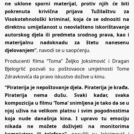
ne uklone sporni materijal, protiv njih će biti
pokrenuta krivična prijava Tužilaštvu za
Visokotehnološki kriminal, koja će se odnositi na
direktnu umiješanost u neovlašteno iskorištavanje
autorskog djela ili predmeta srodnog prava, kao i
materijalnu nadoknadu za štetu nanesenu
djelovanjem”
, navodi se u saopćenju.
Producenti filma “Toma” Željko Joksimović i Dragan
Bjelogrlić pozvali su poštovaoce umjetnosti Tome
Zdravkovića da pravo iskustvo dožive u kinu.
“Piraterija je nepoštovanje djela. Piraterija je krađa.
Piraterija nema dušu. Svaki kadar, svaka
kompozicija u filmu ‘Toma’ snimljena je tako da se u
njoj uživa na velikom platnu i svim pogodnostima
koja nude današnja kina. I upravo tu emociju
nikada ne možete doživjeti na monitorima
kompjutera ili telefona”
, poručili su Joksimović i