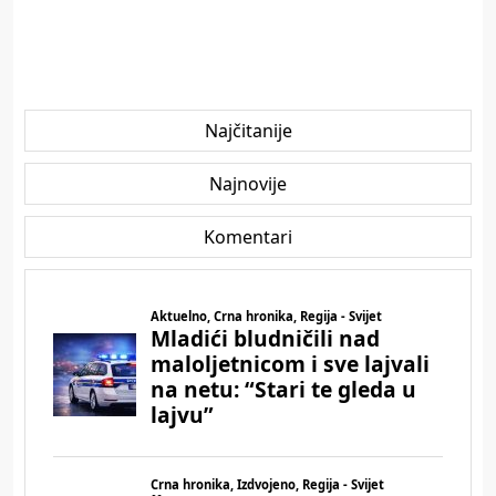
Najčitanije
Najnovije
Komentari