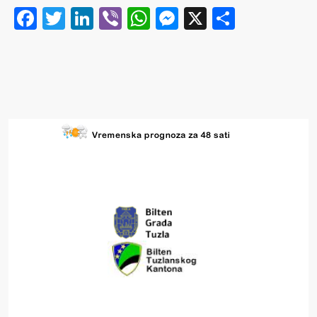
Facebook
Twitter
LinkedIn
Viber
WhatsApp
Messenger
X
Share