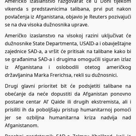
Američko izaslanstvo razgovarat će u Dohi tijekom
vikenda s predstavnicima talibana, prvi put nakon
povlačenja iz Afganistana, objavio je Reuters pozivajući
se na dva visoka dužnosnika uprave.
Američko izaslanstvo na visokoj razini uključivat će
dužnosnike State Departmenta, USAID-a i obavještajne
zajednice SAD-a, a vršit će pritisak na talibane kako bi
se građanima SAD-a i drugima omogućili siguran izlaz
iz Afganistana i oslobodili otetog američkog
državljanina Marka Frerichsa, rekli su dužnosnici.
Drugi glavni prioritet bit će podsjetiti talibane na
obećanje da neće dopustiti da Afganistan ponovno
postane centar Al’ Qaide ili drugih ekstremista, ali i
prisiliti ih da poboljšaju pristup humanitarnoj pomoći
jer se ozbiljna humanitarna kriza nadvija nad
Afganistanom.