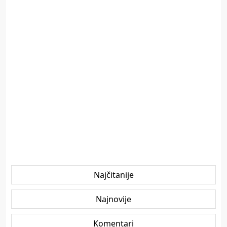
Najčitanije
Najnovije
Komentari