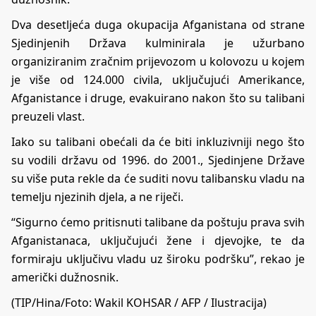
Dva desetljeća duga okupacija Afganistana od strane
Sjedinjenih Država kulminirala je užurbano
organiziranim zračnim prijevozom u kolovozu u kojem
je više od 124.000 civila, uključujući Amerikance,
Afganistance i druge, evakuirano nakon što su talibani
preuzeli vlast.
Iako su talibani obećali da će biti inkluzivniji nego što
su vodili državu od 1996. do 2001., Sjedinjene Države
su više puta rekle da će suditi novu talibansku vladu na
temelju njezinih djela, a ne riječi.
“Sigurno ćemo pritisnuti talibane da poštuju prava svih
Afganistanaca, uključujući žene i djevojke, te da
formiraju uključivu vladu uz široku podršku”, rekao je
američki dužnosnik.
(TIP/Hina/Foto: Wakil KOHSAR / AFP / Ilustracija)