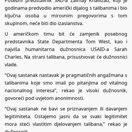
Posebni predstavnik SAD-a Zalmay Khalilzad, koji je
godinama predvodio američki dijalog s talibanima i bio
ključna osoba u mirovnim pregovorima s tom
skupinom, neće biti dio izaslanstva.
U američkom timu bit će zamjenik posebnog
predstavnika State Departmenta Tom West, kao i
najviša humanitarna dužnosnica USAID-a Sarah
Charles. Na strani talibana, prisustvovat će dužnosnici
vlade.
“Ovaj sastanak nastavak je pragmatičnih angažmana s
talibanima koje smo imali po pitanjima od vitalnog
nacionalnog interesa”, rekao je visoki dužnosnik,
govoreći pod uvjetom anonimnosti.
“Ovaj sastanak ne bavi se priznavanjem ili davanjem
legitimiteta. Ostajemo jasni da se svaki legitimitet
mora steći vlastitim djelovanjem talibana,” rekao je
dužnosnik.