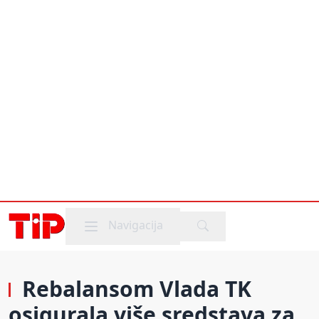
Mobile menu
Navigacija
Rebalansom Vlada TK
osigurala više sredstava za