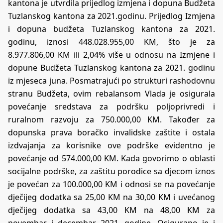
kantona je utvrdila prijedlog izmjena i dopuna Budžeta
Tuzlanskog kantona za 2021.godinu. Prijedlog Izmjena
i dopuna budžeta Tuzlanskog kantona za 2021.
godinu, iznosi 448.028.955,00 KM, što je za
8.977.806,00 KM ili 2,04% više u odnosu na Izmjene i
dopune Budžeta Tuzlanskog kantona za 2021. godinu
iz mjeseca juna. Posmatrajući po strukturi rashodovnu
stranu Budžeta, ovim rebalansom Vlada je osigurala
povećanje sredstava za podršku poljoprivredi i
ruralnom razvoju za 750.000,00 KM. Također za
dopunska prava boračko invalidske zaštite i ostala
izdvajanja za korisnike ove podrške evidentno je
povećanje od 574.000,00 KM. Kada govorimo o oblasti
socijalne podrške, za zaštitu porodice sa djecom iznos
je povećan za 100.000,00 KM i odnosi se na povećanje
dječijeg dodatka sa 25,00 KM na 30,00 KM i uvećanog
dječijeg dodatka sa 43,00 KM na 48,00 KM za
novembar i decembar 2021. godine. Osigurano je i