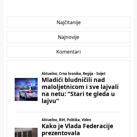
Najčitanije
Najnovije
Komentari