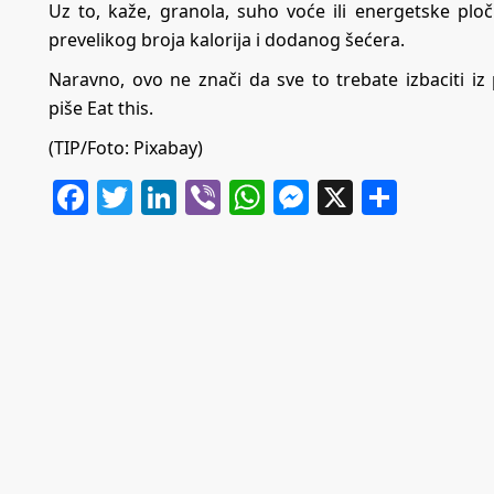
Uz to, kaže, granola, suho voće ili energetske plo
prevelikog broja kalorija i dodanog šećera.
Naravno, ovo ne znači da sve to trebate izbaciti iz 
piše
Eat this.
(TIP/Foto: Pixabay)
Facebook
Twitter
LinkedIn
Viber
WhatsApp
Messenger
X
Share