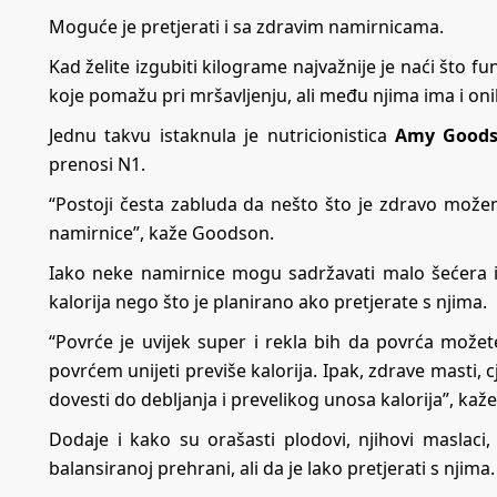
Moguće je pretjerati i sa zdravim namirnicama.
Kad želite izgubiti kilograme najvažnije je naći što f
koje pomažu pri mršavljenju, ali među njima ima i oni
Jednu takvu istaknula je nutricionistica
Amy Good
prenosi N1.
“Postoji česta zabluda da nešto što je zdravo možem
namirnice”, kaže Goodson.
Iako neke namirnice mogu sadržavati malo šećera i m
kalorija nego što je planirano ako pretjerate s njima.
“Povrće je uvijek super i rekla bih da povrća možete 
povrćem unijeti previše kalorija. Ipak, zdrave masti, 
dovesti do debljanja i prevelikog unosa kalorija”, ka
Dodaje i kako su orašasti plodovi, njihovi maslac
balansiranoj prehrani, ali da je lako pretjerati s njima.