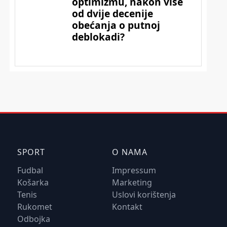
SPORT
O NAMA
Fudbal
Impressum
Košarka
Marketing
Tenis
Uslovi korištenja
Rukomet
Kontakt
Odbojka