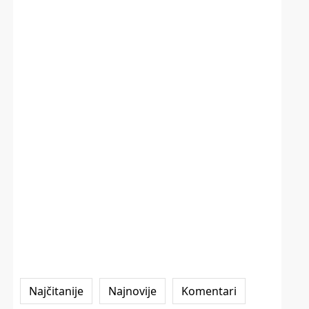
Najčitanije
Najnovije
Komentari