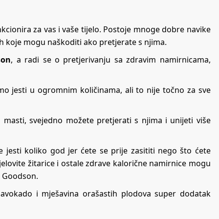
unkcionira za vas i vaše tijelo. Postoje mnoge dobre navike
h koje mogu naškoditi ako pretjerate s njima.
son
, a radi se o pretjerivanju sa zdravim namirnicama,
o jesti u ogromnim količinama, ali to nije točno za sve
asti, svejedno možete pretjerati s njima i unijeti više
jesti koliko god jer ćete se prije zasititi nego što ćete
cjelovite žitarice i ostale zdrave kalorične namirnice mogu
že Goodson.
i, avokado i mješavina orašastih plodova super dodatak