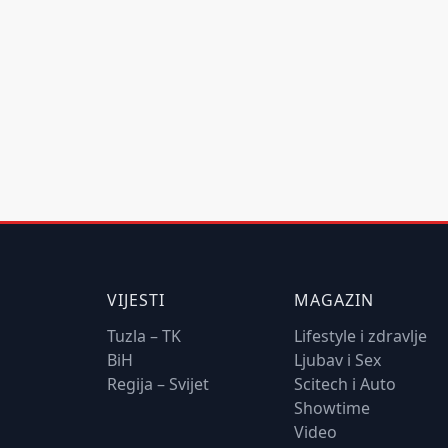
VIJESTI
MAGAZIN
Tuzla – TK
Lifestyle i zdravlje
BiH
Ljubav i Sex
Regija – Svijet
Scitech i Auto
Showtime
Video