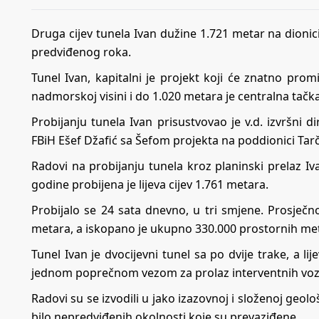
Druga cijev tunela Ivan dužine 1.721 metar na dionici
predviđenog roka.
Tunel Ivan, kapitalni je projekt koji će znatno prom
nadmorskoj visini i do 1.020 metara je centralna tačk
Probijanju tunela Ivan prisustvovao je v.d. izvršni 
FBiH Ešef Džafić sa Šefom projekta na poddionici Ta
Radovi na probijanju tunela kroz planinski prelaz Iv
godine probijena je lijeva cijev 1.761 metara.
Probijalo se 24 sata dnevno, u tri smjene. Prosječn
metara, a iskopano je ukupno 330.000 prostornih meta
Tunel Ivan je dvocijevni tunel sa po dvije trake, a li
jednom poprečnom vezom za prolaz interventnih vozi
Radovi su se izvodili u jako izazovnoj i složenoj geološ
bilo nepredviđenih okolnosti koje su prevaziđene.