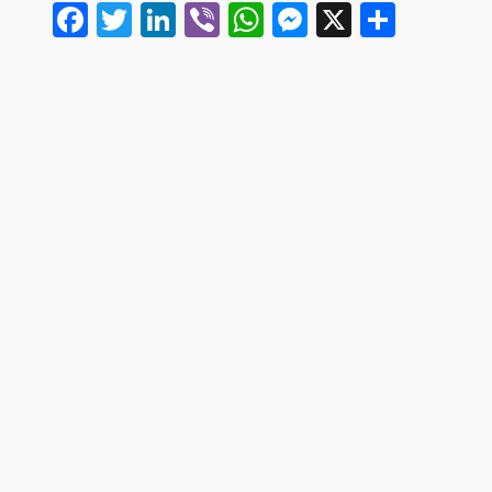
Facebook
Twitter
LinkedIn
Viber
WhatsApp
Messenger
X
Share