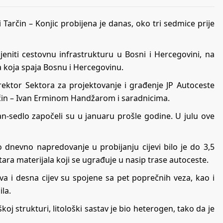
 Tarčin – Konjic probijena je danas, oko tri sedmice prije
ijeniti cestovnu infrastrukturu u Bosni i Hercegovini, na
a koja spaja Bosnu i Hercegovinu.
direktor Sektora za projektovanje i građenje JP Autoceste
rčin – Ivan Erminom Handžarom i saradnicima.
an-sedlo započeli su u januaru prošle godine. U julu ove
o dnevno napredovanje u probijanju cijevi bilo je do 3,5
ra materijala koji se ugrađuje u nasip trase autoceste.
jeva i desna cijev su spojene sa pet poprečnih veza, kao i
la.
koj strukturi, litološki sastav je bio heterogen, tako da je