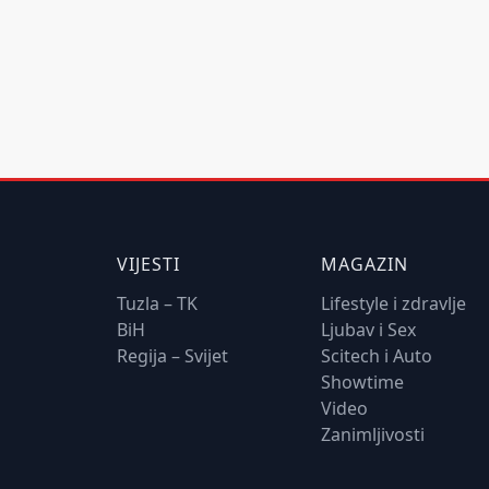
VIJESTI
MAGAZIN
Tuzla – TK
Lifestyle i zdravlje
BiH
Ljubav i Sex
Regija – Svijet
Scitech i Auto
Showtime
Video
Zanimljivosti