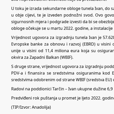
U toku je izrada sekundarne obloge tunela Ivan, do 
u obje cijevi, te je izveden podnožni svod. Ovo govor
sigurnosnih mjera i podgrade izvesti da bi se obezbij
obloge očekuje se u martu 2022. godine, a instalacij
Vrijednost ugovora za izgradnju tunela Ivan je 57.6
Evropske banke za obnovu i razvoj (EBRD) u visini
unije u visini od 11,4 miliona eura koja su osigur
okvira za Zapadni Balkan (WBIF).
S druge strane, vrijednost ugovora za izgradnju poddi
PDV-a i finansira se sredstvima osiguranima kod E
sredstvima odobrenim od strane WBIF (sredstva EU) u 
Radovi na poddionici Tarčin – Ivan ukupne dužine 6,
Predviđeni rok puštanja u promet je ljeto 2022. godin
(TIP/Izvor: Anadolija)