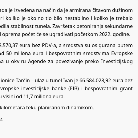
sada je izvedena na način da je armirana čitavom dužinom
i koliko je okolno tlo bilo nestabilno i koliko je trebalo
edila stabilnost tunela. Završetak betoniranja sekundarne
e i oprema počet će se ugrađivati početkom 2022. godine.
28.570,37 eura bez PDV-a, a sredstva su osigurana putem
 od 50 miliona eura i bespovratnim sredstvima Evropske
ana u okviru Agende za povezivanje preko Investicijskog
onice Tarčin – ulaz u tunel Ivan je 66.584.028,92 eura bez
vropske investicijske banke (EIB) i bespovratnim grant
visini od 11,7 miliona eura.
9 kilometara teku planiranom dinamikom.
e.