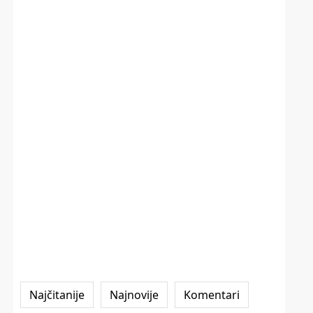
Najčitanije
Najnovije
Komentari