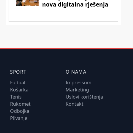
SPORT
O NAMA
Fudbal
Impressum
Košarka
Marketing
Tenis
Uslovi korištenja
Rukomet
Kontakt
Odbojka
Plivanje